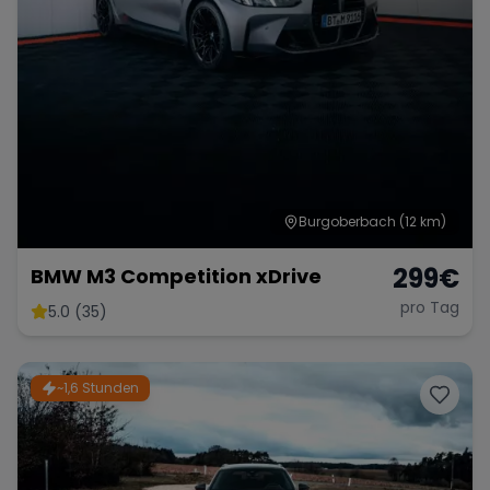
Burgoberbach
(12 km)
299
€
BMW M3 Competition xDrive
pro Tag
5.0 (35)
~1,6 Stunden