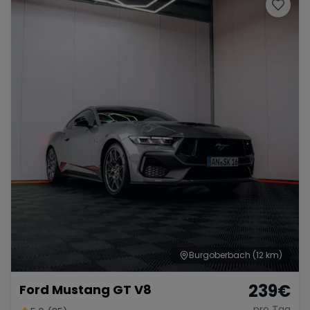
Porsche
Lamborghini
Ferrari
Wann
Zeitraum wählen
McLaren
Ford
Jaguar
Tesla
Chevrolet
Dodge
Bentley
Rolls Royce
Aston Martin
Burgoberbach
(12 km)
239
€
Ford Mustang GT V8
Bugatti
Lotus
Maserati
pro Tag