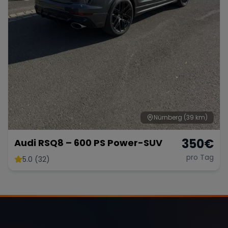
Nürnberg
(39 km)
350
€
Audi RSQ8 – 600 PS Power-SUV
pro Tag
5.0 (32)