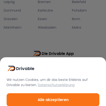
Leipzig
Bremen
Bielefeld
Dortmund
Karlsruhe
Potsdam
Dresden
Essen
Bonn
Mannheim
Wiesbaden
Mainz
Die Drivable App
Push-Benachrichtigungen
Drivable
Direkt-Chat
Schnellere Buchung
Wir nutzen Cookies, um dir das beste Erlebnis auf
Drivable
zu bieten.
Datenschutzerklärung
Alle akzeptieren