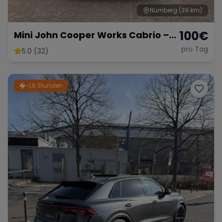
Nürnberg
(39 km)
100
€
Mini John Cooper Works Cabrio –
Fahrspaß Offenes Verdeck
pro Tag
5.0 (32)
~1,6 Stunden