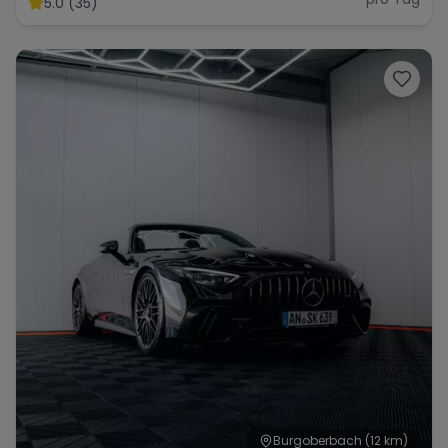
5.0 (35)
Range Rover
Corvette
Burgoberbach
(12 km)