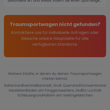
besondere Art und Weise, indem Sie einen Sportwagen
für I...
Traumsportwagen nicht gefunden?
Kontaktiere uns für individuelle Anfragen oder
besuche unsere Hauptseite für alle
verfügbaren Standorte.
Weitere Städte, in denen du deinen Traumsportwagen
mieten kannst.
Kaltennordheim
Halberstadt, Groß Quenstedt
Schwentinetal
Harsleben
Rieden am Forggensee
Gera, Zedlitz u.a.
Stolk
Schleusegrund
Haltern am See
Engelskirchen