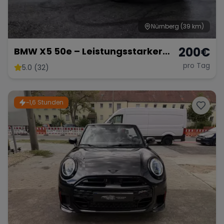
Nürnberg
(39 km)
200
€
BMW X5 50e – Leistungsstarker
Hybrid-SUV mit 489 PS
pro Tag
5.0 (32)
~1,6 Stunden