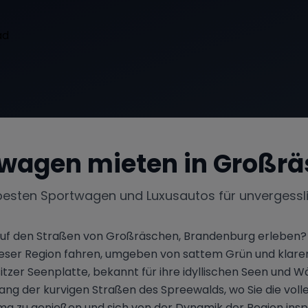
wagen mieten in
Großrä
besten Sportwagen und Luxusautos für unvergessl
auf den Straßen von Großräschen, Brandenburg erleben? St
eser Region fahren, umgeben von sattem Grün und klare
tzer Seenplatte, bekannt für ihre idyllischen Seen und Wä
tlang der kurvigen Straßen des Spreewalds, wo Sie die vol
 zu genießen und sich von der Dynamik der Region inspirie