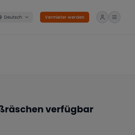
Deutsch
Vermieter werden
ßräschen
verfügbar