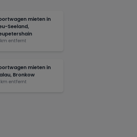
portwagen mieten in
eu-Seeland,
eupetershain
km entfernt
portwagen mieten in
alau, Bronkow
km entfernt