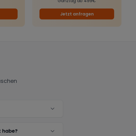
Ganztag ab 499€
Jetzt anfragen
äschen
t habe?