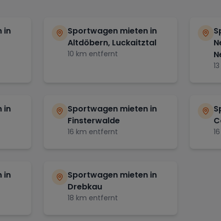
 in
Sportwagen mieten in
S
Altdöbern, Luckaitztal
N
10
km entfernt
N
13
 in
Sportwagen mieten in
S
Finsterwalde
C
16
km entfernt
16
 in
Sportwagen mieten in
Drebkau
18
km entfernt