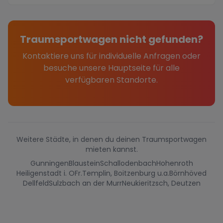
Traumsportwagen nicht gefunden?
Kontaktiere uns für individuelle Anfragen oder
besuche unsere Hauptseite für alle
verfügbaren Standorte.
Weitere Städte, in denen du deinen Traumsportwagen
mieten kannst.
Gunningen
Blaustein
Schallodenbach
Hohenroth
Heiligenstadt i. OFr.
Templin, Boitzenburg u.a.
Börnhöved
Dellfeld
Sulzbach an der Murr
Neukieritzsch, Deutzen