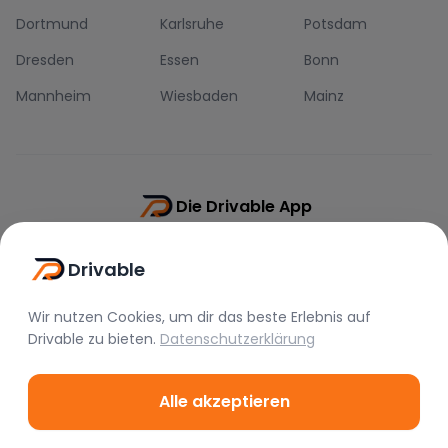
Dortmund
Karlsruhe
Potsdam
Dresden
Essen
Bonn
Mannheim
Wiesbaden
Mainz
Die Drivable App
Push-Benachrichtigungen
Drivable
Direkt-Chat
Schnellere Buchung
Wir nutzen Cookies, um dir das beste Erlebnis auf
Drivable
zu bieten.
Datenschutzerklärung
Alle akzeptieren
©
2026
Drivable.
Alle Rechte vorbehalten.