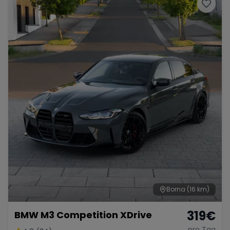
Porsche
Lamborghini
Ferrari
Wann
Zeitraum wählen
McLaren
Ford
Jaguar
Tesla
Chevrolet
Dodge
Bentley
Rolls Royce
Aston Martin
Borna
(16 km)
319
€
BMW M3 Competition XDrive
Bugatti
Lotus
Maserati
pro Tag