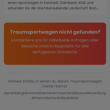
einen Sportwagen in Karstädt, Dambeck, Klüß und
erkunden Sie die atemberaubende Landschaft Bran...
Traumsportwagen nicht gefunden?
Kontaktiere uns für individuelle Anfragen oder
besuche unsere Hauptseite für alle
verfügbaren Standorte.
Weitere Städte, in denen du deinen Traumsportwagen
mieten kannst.
Herrenberg
Hennstedt
Herten
Achstetten
Sibbesse
Neuenbürg
Altheim
Glatten
Kölleda
Wrist