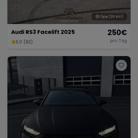
Olpe
(36 km)
250
€
Audi RS3 Facelift 2025
pro Tag
5.0 (82)