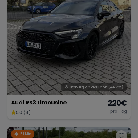
Limburg an der Lahn
(44 km)
220
€
Audi RS3 Limousine
pro Tag
5.0 (4)
~51 Min