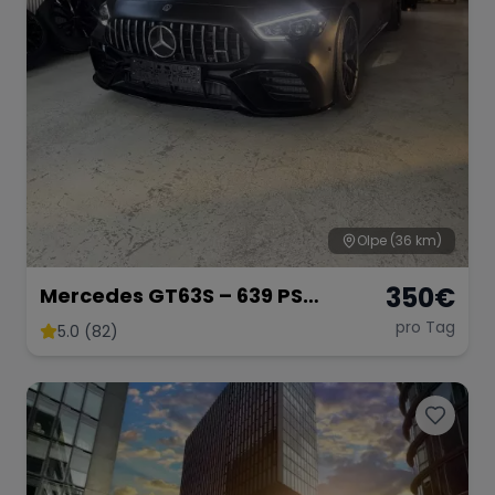
Olpe
(36 km)
350
€
Mercedes GT63S – 639 PS
Luxussportwagen
pro Tag
5.0 (82)