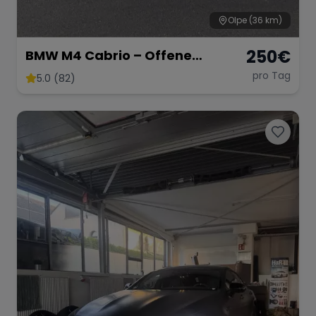
Olpe
(36 km)
250
€
BMW M4 Cabrio – Offene
Fahrfreude mit 431 PS
pro Tag
5.0 (82)