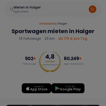
Mieten in Haiger
Egal wann
Standorte
/
Haiger
Sportwagen mieten in Haiger
14
Fahrzeuge
·
25 km
·
ab 170 € pro Tag
4,8
502
+
60.249
+
Fahrzeuge
App-Downloads
Marke
194
Bewertungen
LADEN IM
JETZT BEI
Mercedes
BMW
Audi
App Store
Google Play