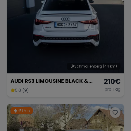
Schmallenberg
(44 km)
210
€
AUDI RS3 LIMOUSINE BLACK &
WHITE EDITION
pro Tag
5.0 (9)
~51 Min