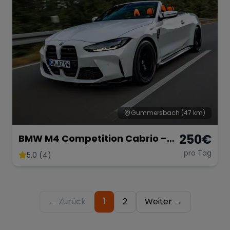
Gummersbach
(47 km)
250
€
BMW M4 Competition Cabrio –
510 PS pure Eleganz &
pro Tag
5.0 (4)
Performance
1
← Zurück
2
Weiter →