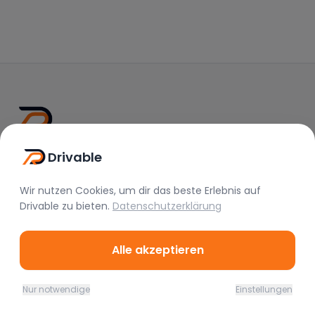
Drivable
Drivable
Rent A Feeling
Wir nutzen Cookies, um dir das beste Erlebnis auf
Drivable
zu bieten.
Datenschutzerklärung
Nützliche Links
Vermieter werden
Alle akzeptieren
FAQ
Instagram
Nur notwendige
Einstellungen
TikTok
Home
Favoriten
Mieten
Chat
Profil