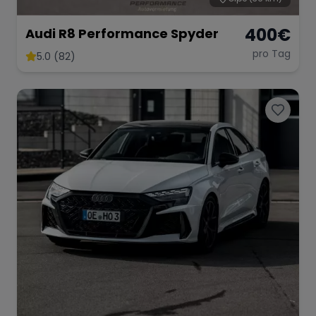
400
€
Audi R8 Performance Spyder
pro Tag
5.0 (82)