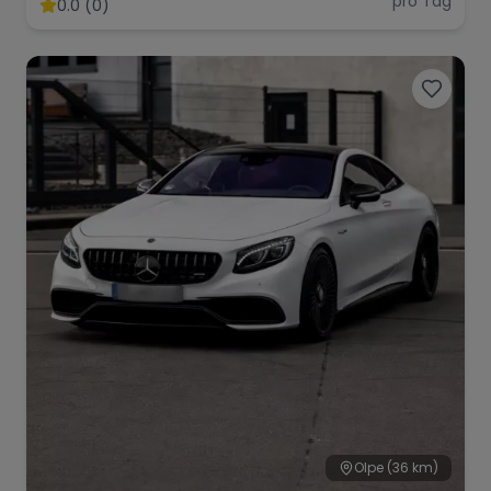
pro Tag
0.0 (0)
Range Rover
Corvette
Olpe
(36 km)