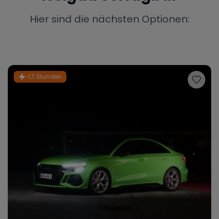
Porsche
Lamborghini
Ferrari
Hier sind die nächsten Optionen:
Wann
Zeitraum wählen
McLaren
Ford
Jaguar
~1,7 Stunden
Tesla
Chevrolet
Dodge
Bentley
Rolls Royce
Aston Martin
Bugatti
Lotus
Maserati