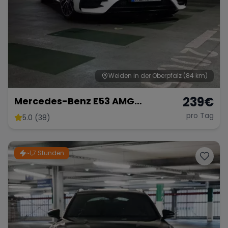
Weiden in der Oberpfalz
(84 km)
239
€
Mercedes-Benz E53 AMG
Performance
pro Tag
5.0 (38)
~1,7 Stunden