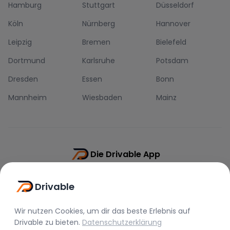
Hamburg
Stuttgart
Düsseldorf
Köln
Nürnberg
Hannover
Leipzig
Bremen
Bielefeld
Dortmund
Karlsruhe
Potsdam
Dresden
Essen
Bonn
Mannheim
Wiesbaden
Mainz
Die Drivable App
Push-Benachrichtigungen
Drivable
Direkt-Chat
Schnellere Buchung
Wir nutzen Cookies, um dir das beste Erlebnis auf
Drivable
zu bieten.
Datenschutzerklärung