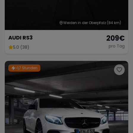
Weiden in der Oberpfalz
(84 km)
Range Rover
Corvette
209
€
AUDI RS3
pro Tag
5.0 (38)
~1,7 Stunden