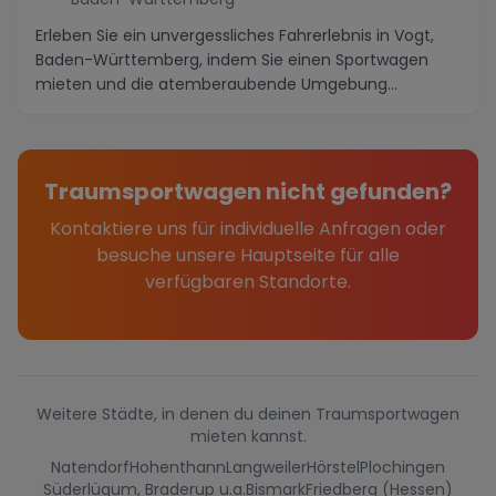
Erleben Sie ein unvergessliches Fahrerlebnis in Vogt,
Baden-Württemberg, indem Sie einen Sportwagen
mieten und die atemberaubende Umgebung
erkunden. D...
Traumsportwagen nicht gefunden?
Kontaktiere uns für individuelle Anfragen oder
besuche unsere Hauptseite für alle
verfügbaren Standorte.
Weitere Städte, in denen du deinen Traumsportwagen
mieten kannst.
Natendorf
Hohenthann
Langweiler
Hörstel
Plochingen
Süderlügum, Braderup u.a.
Bismark
Friedberg (Hessen)