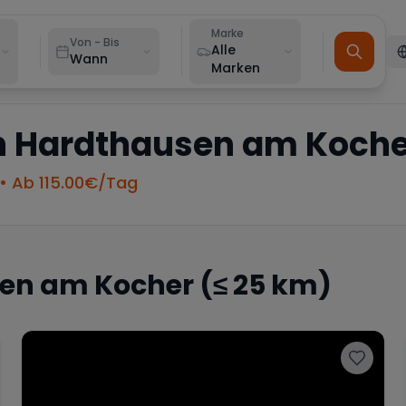
Marke
Von - Bis
Alle
Wann
Marken
n
Hardthausen am Koche
• Ab
115.00
€/Tag
en am Kocher
(≤ 25 km)