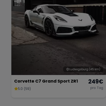
Ludwigsburg
(45 km)
249
€
Corvette C7 Grand Sport ZR1
pro Tag
5.0 (59)