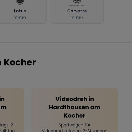
Lotus
Corvette
mieten
mieten
 Kocher
in
Videodreh
in
am
Hardthausen am
Kocher
ings
: 2-
Sportwagen für
Halbtag
Videoproduktionen
: 2-Stunden-