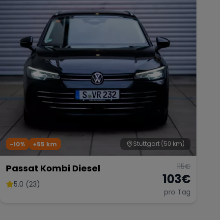
Stuttgart
(50 km)
-10%
+
55
km
115
€
Passat Kombi Diesel
103
€
5.0 (23)
pro Tag