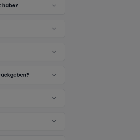
t habe?
urückgeben?