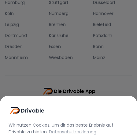
Hamburg
Stuttgart
Düsseldorf
Köln
Nürnberg
Hannover
Leipzig
Bremen
Bielefeld
Dortmund
Karlsruhe
Potsdam
Dresden
Essen
Bonn
Mannheim
Wiesbaden
Mainz
Die Drivable App
Push-Benachrichtigungen
Drivable
Direkt-Chat
Schnellere Buchung
Wir nutzen Cookies, um dir das beste Erlebnis auf
Drivable
zu bieten.
Datenschutzerklärung