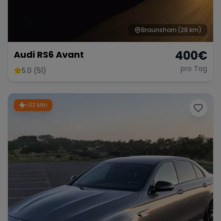
Braunshorn
(28 km)
400
€
Audi RS6 Avant
pro Tag
5.0 (51)
~32 Min