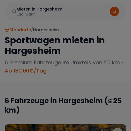
Mieten in Hargesheim
Egal wann
Standorte
/
Hargesheim
Sportwagen mieten in
Hargesheim
6
Premium Fahrzeuge im Umkreis von 25 km
•
Ab
180.00
€/Tag
Marke
6
Fahrzeuge in
Hargesheim
(≤ 25
km)
Mercedes
BMW
Audi