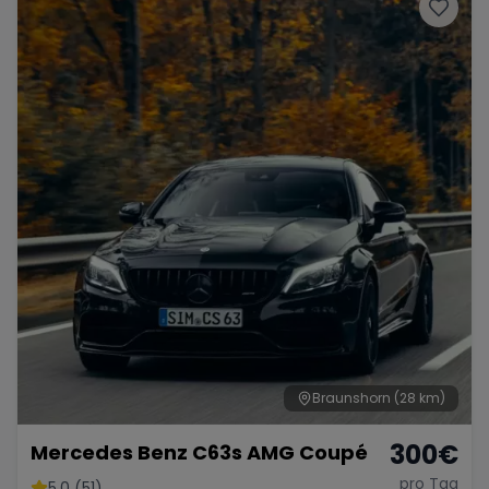
Porsche
Lamborghini
Ferrari
Wann
Zeitraum wählen
McLaren
Ford
Jaguar
Tesla
Chevrolet
Dodge
Bentley
Rolls Royce
Aston Martin
Braunshorn
(28 km)
300
€
Mercedes Benz C63s AMG Coupé
Bugatti
Lotus
Maserati
pro Tag
5.0 (51)