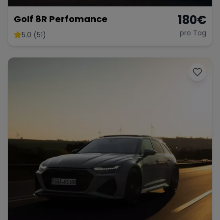
180
€
Golf 8R Perfomance
pro Tag
5.0 (51)