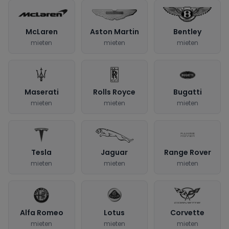
McLaren
Aston Martin
Bentley
mieten
mieten
mieten
Maserati
Rolls Royce
Bugatti
mieten
mieten
mieten
Tesla
Jaguar
Range Rover
mieten
mieten
mieten
Alfa Romeo
Lotus
Corvette
mieten
mieten
mieten