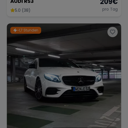
209
€
AUDI RS3
pro Tag
5.0 (38)
Range Rover
Corvette
~1,7 Stunden