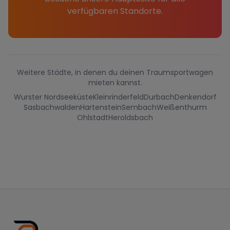
verfügbaren Standorte.
Weitere Städte, in denen du deinen Traumsportwagen
mieten kannst.
Wurster Nordseeküste
Kleinrinderfeld
Durbach
Denkendorf
Sasbachwalden
Hartenstein
Sembach
Weißenthurm
Ohlstadt
Heroldsbach