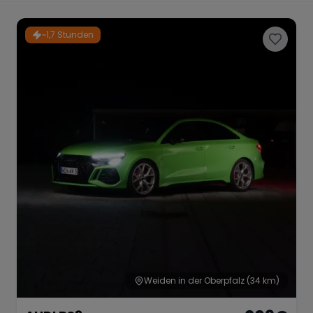
Porsche
Lamborghini
Ferrari
~1,7 Stunden
Wann
Zeitraum wählen
McLaren
Ford
Jaguar
Tesla
Chevrolet
Dodge
Bentley
Rolls Royce
Aston Martin
Weiden in der Oberpfalz
(34 km)
Bugatti
Lotus
Maserati