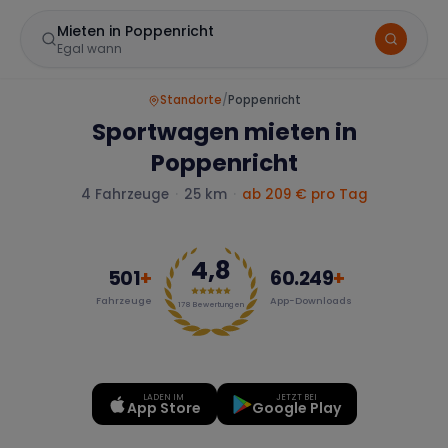
Mieten in Poppenricht
Egal wann
Standorte
/
Poppenricht
Sportwagen mieten in
Poppenricht
4
Fahrzeuge
·
25 km
·
ab
209
€ pro Tag
4,8
Marke
501
+
60.249
+
Fahrzeuge
App-Downloads
178
Bewertungen
Mercedes
BMW
Audi
LADEN IM
JETZT BEI
App Store
Google Play