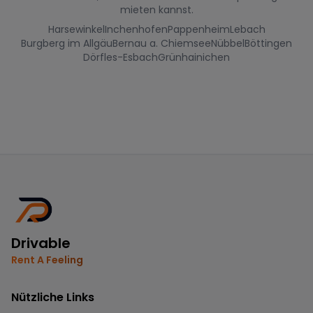
mieten kannst.
Harsewinkel
Inchenhofen
Pappenheim
Lebach
Burgberg im Allgäu
Bernau a. Chiemsee
Nübbel
Böttingen
Dörfles-Esbach
Grünhainichen
Drivable
Rent A Feeling
Nützliche Links