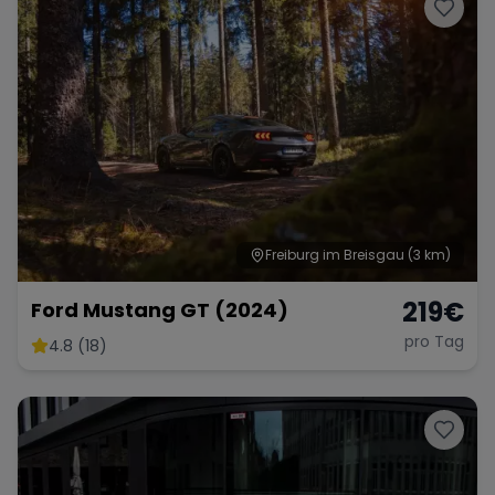
Porsche
Lamborghini
Ferrari
Wann
Zeitraum wählen
McLaren
Ford
Jaguar
Tesla
Chevrolet
Dodge
Freiburg im Breisgau
(3 km)
219
€
Ford Mustang GT (2024)
pro Tag
4.8 (18)
Bentley
Rolls Royce
Aston Martin
Bugatti
Lotus
Maserati