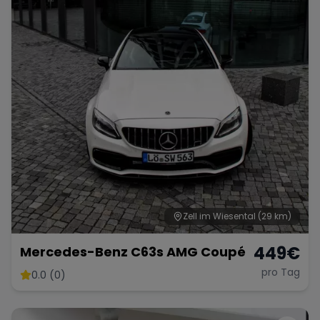
Range Rover
Corvette
Zell im Wiesental
(29 km)
449
€
Mercedes-Benz C63s AMG Coupé
pro Tag
0.0 (0)