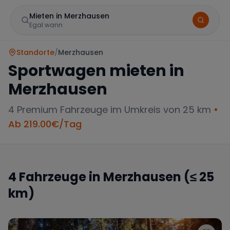
Mieten in Merzhausen
Egal wann
Standorte
/
Merzhausen
Sportwagen mieten in
Merzhausen
4
Premium Fahrzeuge im Umkreis von 25 km
•
Ab
219.00
€/Tag
Marke
4
Fahrzeuge in
Merzhausen
(≤ 25
km)
Mercedes
BMW
Audi