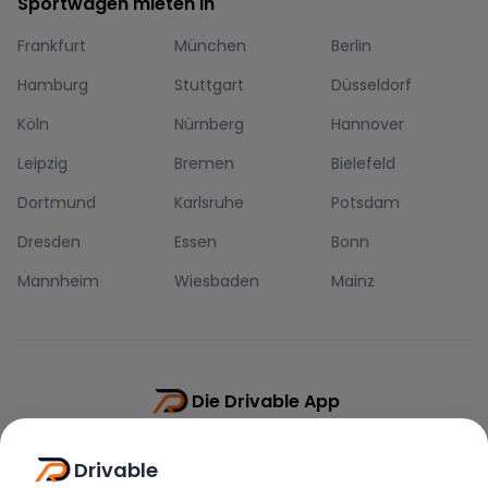
Sportwagen mieten in
Frankfurt
München
Berlin
Hamburg
Stuttgart
Düsseldorf
Köln
Nürnberg
Hannover
Leipzig
Bremen
Bielefeld
Dortmund
Karlsruhe
Potsdam
Dresden
Essen
Bonn
Mannheim
Wiesbaden
Mainz
Die Drivable App
Push-Benachrichtigungen
Drivable
Direkt-Chat