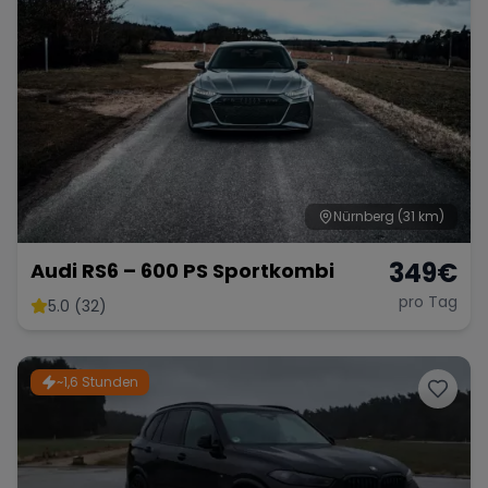
Porsche
Lamborghini
Ferrari
Wann
Zeitraum wählen
McLaren
Ford
Jaguar
Nürnberg
(31 km)
Tesla
Chevrolet
Dodge
349
€
Audi RS6 – 600 PS Sportkombi
pro Tag
5.0 (32)
Bentley
Rolls Royce
Aston Martin
~1,6 Stunden
Bugatti
Lotus
Maserati