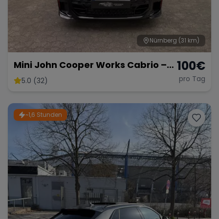
Nürnberg
(31 km)
100
€
Mini John Cooper Works Cabrio –
Fahrspaß Offenes Verdeck
pro Tag
5.0 (32)
~1,6 Stunden