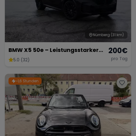
Range Rover
Corvette
Nürnberg
(31 km)
200
€
BMW X5 50e – Leistungsstarker
Hybrid-SUV mit 489 PS
pro Tag
5.0 (32)
~1,6 Stunden