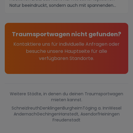
Natur beeindruckt, sondern auch mit spannenden
Akti...
Traumsportwagen nicht gefunden?
Kontaktiere uns für individuelle Anfragen oder
besuche unsere Hauptseite für alle
verfügbaren Standorte.
Weitere Städte, in denen du deinen Traumsportwagen
mieten kannst.
Schneizlreuth
Denklingen
Burgheim
Töging a. Inn
Wesel
Andernach
Gechingen
Hanstedt, Asendorf
Heiningen
Freudenstadt