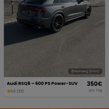
Nürnberg
(31 km)
350
€
Audi RSQ8 – 600 PS Power-SUV
pro Tag
5.0 (32)