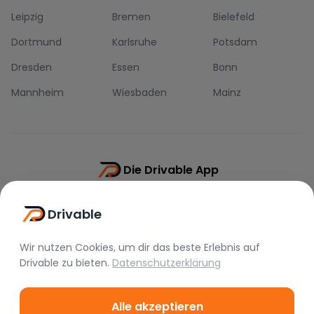
Leipzig
Bremen
Bielefeld
Dortmund
Karlsruhe
Potsdam
Dresden
Essen
Bonn
Mannheim
Wiesbaden
Mainz
Die Drivable App
Push-Benachrichtigungen
Drivable
Direkt-Chat
Schnellere Buchung
Wir nutzen Cookies, um dir das beste Erlebnis auf
Drivable
zu bieten.
Datenschutzerklärung
Alle akzeptieren