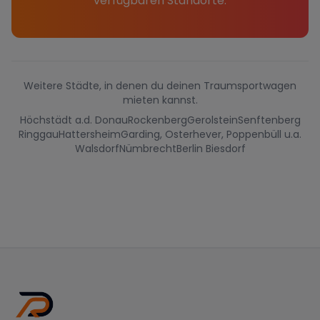
verfügbaren Standorte.
Weitere Städte, in denen du deinen Traumsportwagen
mieten kannst.
Höchstädt a.d. Donau
Rockenberg
Gerolstein
Senftenberg
Ringgau
Hattersheim
Garding, Osterhever, Poppenbüll u.a.
Walsdorf
Nümbrecht
Berlin Biesdorf