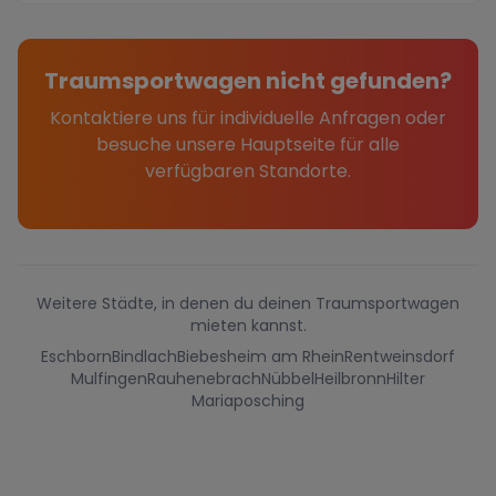
Traumsportwagen nicht gefunden?
Kontaktiere uns für individuelle Anfragen oder
besuche unsere Hauptseite für alle
verfügbaren Standorte.
Weitere Städte, in denen du deinen Traumsportwagen
mieten kannst.
Eschborn
Bindlach
Biebesheim am Rhein
Rentweinsdorf
Mulfingen
Rauhenebrach
Nübbel
Heilbronn
Hilter
Mariaposching