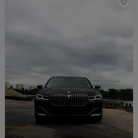
Porsche
Lamborghini
Ferrari
Wann
Zeitraum wählen
McLaren
Ford
Jaguar
Tesla
Chevrolet
Dodge
Bentley
Rolls Royce
Aston Martin
Bugatti
Lotus
Maserati