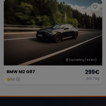
Tacherting
(44 km)
299
€
BMW M2 G87
pro Tag
5.0 (1)