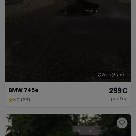
Range Rover
Corvette
WIen
(6 km)
299
€
BMW 745e
pro Tag
5.0 (66)