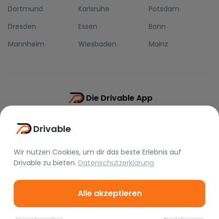
Dortmund
Karlsruhe
Potsdam
Dresden
Essen
Bonn
Mannheim
Wiesbaden
Mainz
Die Drivable App
Push-Benachrichtigungen
Drivable
Direkt-Chat
Schnellere Buchung
Wir nutzen Cookies, um dir das beste Erlebnis auf
Drivable
zu bieten.
Datenschutzerklärung
Alle akzeptieren
©
2026
Drivable.
Alle Rechte vorbehalten.