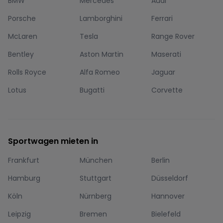
BMW
Mercedes
Audi
Porsche
Lamborghini
Ferrari
McLaren
Tesla
Range Rover
Bentley
Aston Martin
Maserati
Rolls Royce
Alfa Romeo
Jaguar
Lotus
Bugatti
Corvette
Sportwagen mieten in
Frankfurt
München
Berlin
Hamburg
Stuttgart
Düsseldorf
Köln
Nürnberg
Hannover
Leipzig
Bremen
Bielefeld