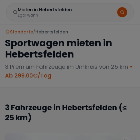
Mieten in Hebertsfelden
Egal wann
Standorte
/
Hebertsfelden
Sportwagen mieten in
Hebertsfelden
3
Premium Fahrzeuge im Umkreis von 25 km
•
Ab
299.00
€/Tag
Marke
3
Fahrzeuge in
Hebertsfelden
(≤
25 km)
Mercedes
BMW
Audi