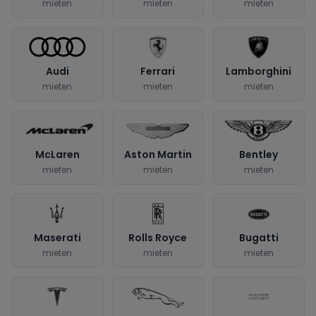
mieten
mieten
mieten
Audi
Ferrari
Lamborghini
mieten
mieten
mieten
McLaren
Aston Martin
Bentley
mieten
mieten
mieten
Maserati
Rolls Royce
Bugatti
mieten
mieten
mieten