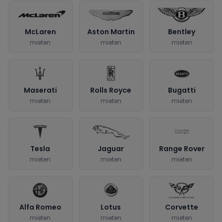
McLaren
Aston Martin
Bentley
mieten
mieten
mieten
Maserati
Rolls Royce
Bugatti
mieten
mieten
mieten
Tesla
Jaguar
Range Rover
mieten
mieten
mieten
Alfa Romeo
Lotus
Corvette
mieten
mieten
mieten