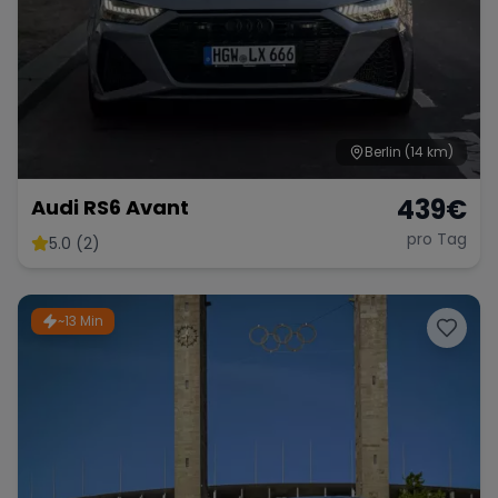
Berlin
(14 km)
439
€
Audi RS6 Avant
pro Tag
5.0 (2)
~13 Min