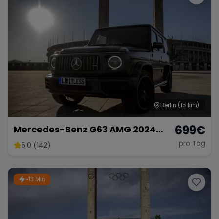
Berlin
(15 km)
699
€
Mercedes-Benz G63 AMG 2024
mieten SUV G-Klasse G 63
pro Tag
5.0 (142)
Hochzeitsauto Sportwagen
~13 Min