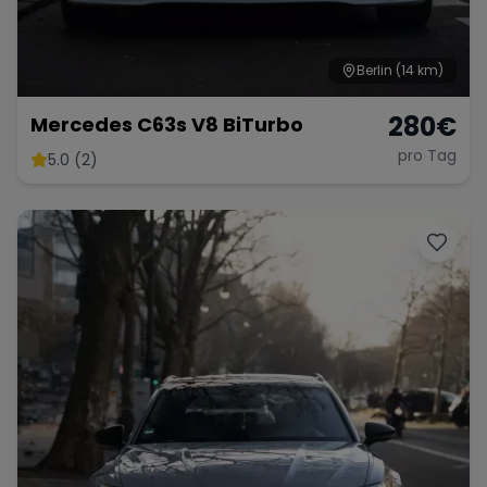
Berlin
(14 km)
280
€
Mercedes C63s V8 BiTurbo
pro Tag
5.0 (2)