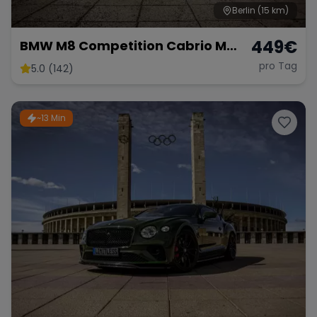
Berlin
(15 km)
449
€
BMW M8 Competition Cabrio M
mieten 625 PS xDrive Sportwagen
pro Tag
5.0 (142)
Hochzeit *kein OPF* Berlin
~13 Min