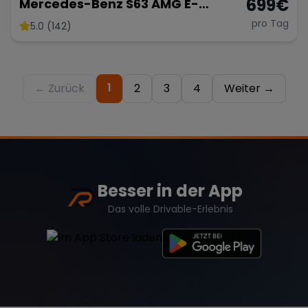
699
€
Mercedes-Benz S63 AMG E-
Performance 2025 lang 802 PS
pro Tag
5.0 (142)
Sportwagen S Klasse
Hochzeitsauto Limousine mieten
1
← Zurück
2
3
4
Weiter →
Besser in der App
Das volle Drivable-Erlebnis