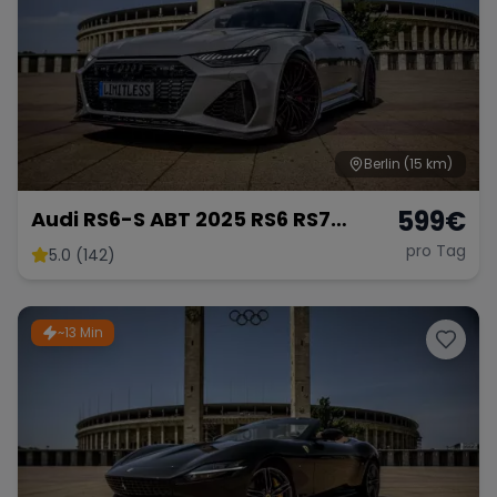
Berlin
(15 km)
599
€
Audi RS6-S ABT 2025 RS6 RS7
mieten 800 PS Berlin Sportwagen
pro Tag
5.0 (142)
Hochzeitsauto Exot
~13 Min