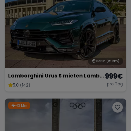
Berlin
(15 km)
999
€
Lamborghini Urus S mieten Lambo
SUV Sportwagen Hochzeitsauto
pro Tag
5.0 (142)
Exot
~13 Min