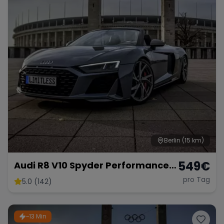
Berlin
(15 km)
549
€
Audi R8 V10 Spyder Performance
2024 mieten Cabrio Roadster
pro Tag
5.0 (142)
Sportwagen Hochzeitsauto
~13 Min