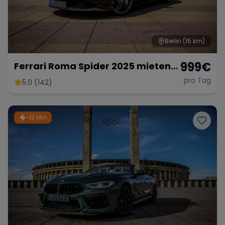
Berlin
(15 km)
999
€
Ferrari Roma Spider 2025 mieten
Berlin Cabrio Roadster Exot
pro Tag
5.0 (142)
Sportwagen Hochzeitsauto
Lamborghini
~13 Min