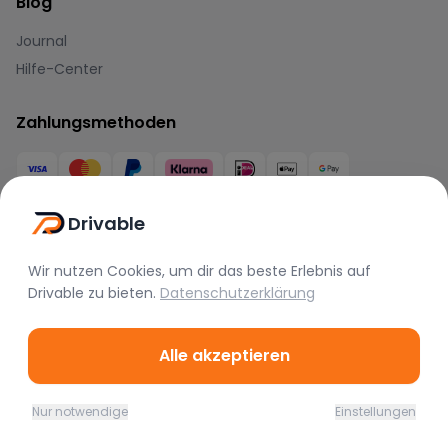
Blog
Journal
Hilfe-Center
Zahlungsmethoden
Drivable
Wir nutzen Cookies, um dir das beste Erlebnis auf
Marken
Drivable
zu bieten.
Datenschutzerklärung
BMW
Mercedes
Audi
Alle akzeptieren
Porsche
Lamborghini
Ferrari
McLaren
Tesla
Range Rover
Nur notwendige
Einstellungen
Bentley
Aston Martin
Maserati
Home
Favoriten
Mieten
Chat
Profil