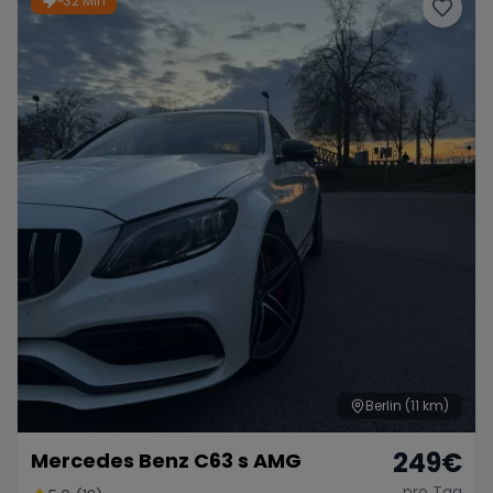
~32 Min
Porsche
Lamborghini
Ferrari
Wann
Zeitraum wählen
McLaren
Ford
Jaguar
Tesla
Chevrolet
Dodge
Bentley
Rolls Royce
Aston Martin
Berlin
(11 km)
249
€
Mercedes Benz C63 s AMG
Bugatti
Lotus
Maserati
pro Tag