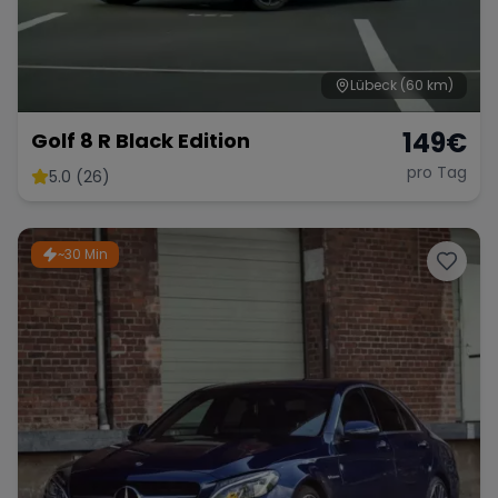
Lübeck
(60 km)
Range Rover
Corvette
149
€
Golf 8 R Black Edition
pro Tag
5.0 (26)
~30 Min