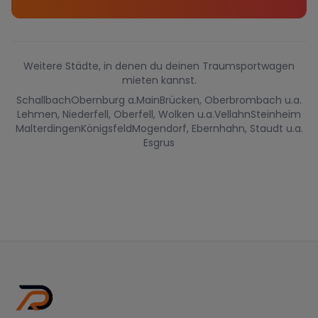
Weitere Städte, in denen du deinen Traumsportwagen
mieten kannst.
Schallbach
Obernburg a.Main
Brücken, Oberbrombach u.a.
Lehmen, Niederfell, Oberfell, Wolken u.a.
Vellahn
Steinheim
Malterdingen
Königsfeld
Mogendorf, Ebernhahn, Staudt u.a.
Esgrus