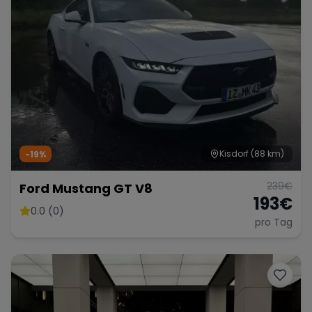
Kisdorf
(88 km)
-19%
239
€
Ford Mustang GT V8
193
€
0.0 (0)
pro Tag