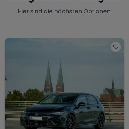
Porsche
Lamborghini
Ferrari
Hier sind die nächsten Optionen:
Wann
Zeitraum wählen
McLaren
Ford
Jaguar
Tesla
Chevrolet
Dodge
Bentley
Rolls Royce
Aston Martin
Bugatti
Lotus
Maserati