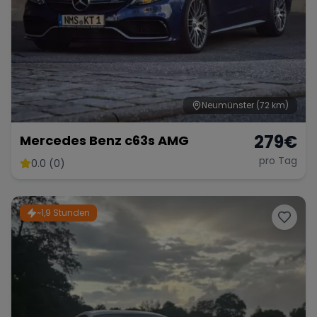
Neumünster
(72 km)
279
€
Mercedes Benz c63s AMG
pro Tag
0.0 (0)
~1,9 Stunden