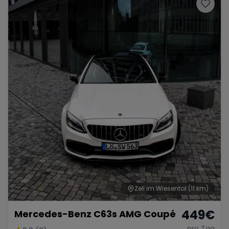
Porsche
Lamborghini
Ferrari
Wann
Zeitraum wählen
McLaren
Ford
Jaguar
Tesla
Chevrolet
Dodge
Bentley
Rolls Royce
Aston Martin
Zell im Wiesental
(11 km)
449
€
Mercedes-Benz C63s AMG Coupé
Bugatti
Lotus
Maserati
pro Tag