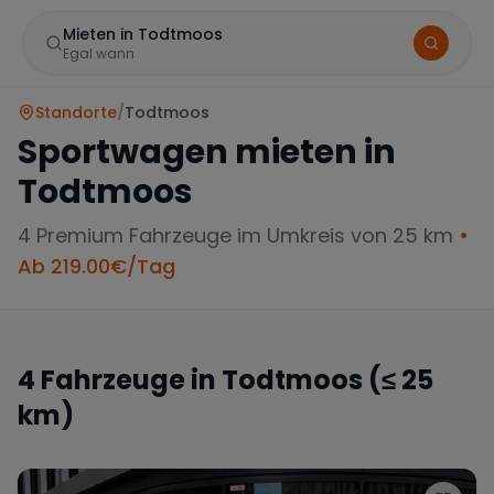
Mieten in Todtmoos
Egal wann
Standorte
/
Todtmoos
Sportwagen mieten in
Todtmoos
4
Premium Fahrzeuge im Umkreis von 25 km
•
Ab
219.00
€/Tag
Marke
4
Fahrzeuge in
Todtmoos
(≤ 25
km)
Mercedes
BMW
Audi