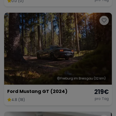
0.0 (0)
Range Rover
Corvette
Freiburg im Breisgau
(32 km)
219
€
Ford Mustang GT (2024)
pro Tag
4.8 (18)