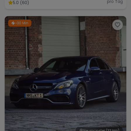
pro Tag
5.0 (60)
~30 Min
Neumünster
(33 km)