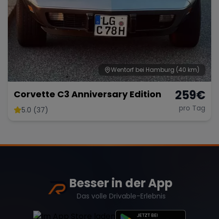
Wentorf bei Hamburg
(40 km)
259
€
Corvette C3 Anniversary Edition
pro Tag
5.0 (37)
Besser in der App
Das volle Drivable-Erlebnis