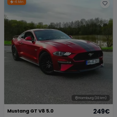
~6 Min
Hamburg
(33 km)
249
€
Mustang GT V8 5.0