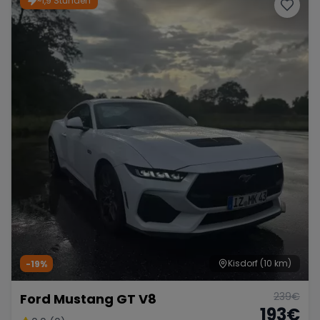
~1,9 Stunden
Porsche
Lamborghini
Ferrari
Wann
Zeitraum wählen
McLaren
Ford
Jaguar
Tesla
Chevrolet
Dodge
Bentley
Rolls Royce
Aston Martin
Kisdorf
(10 km)
-19%
239
€
Ford Mustang GT V8
Bugatti
Lotus
Maserati
193
€