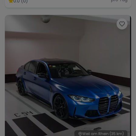
0.0 (0)
Range Rover
Corvette
Weil am Rhein
(35 km)