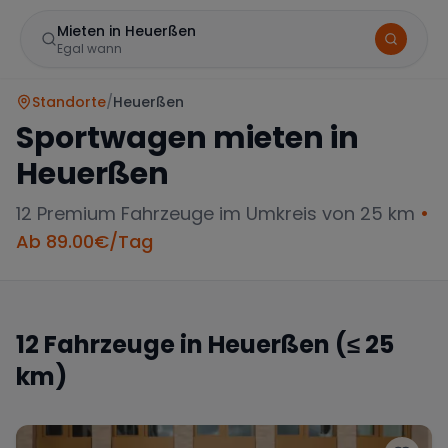
Mieten in Heuerßen
Egal wann
Standorte
/
Heuerßen
Sportwagen mieten in
Heuerßen
12
Premium Fahrzeuge im Umkreis von 25 km
•
Ab
89.00
€/Tag
Marke
12
Fahrzeuge in
Heuerßen
(≤ 25
km)
Mercedes
BMW
Audi