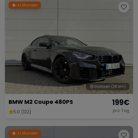
~1,1 Stunden
Garbsen
(26 km)
199
€
BMW M2 Coupe 480PS
pro Tag
5.0 (132)
~1,1 Stunden