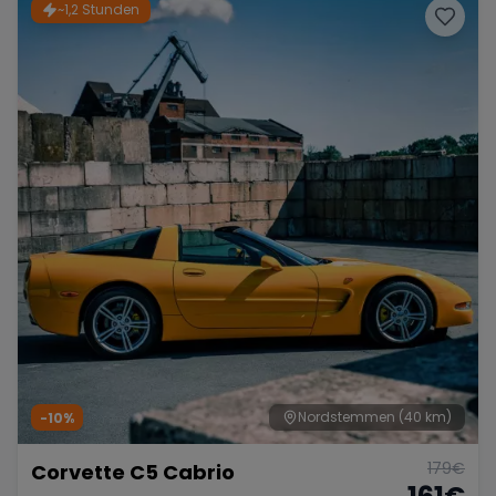
~1,2 Stunden
Nordstemmen
(40 km)
-10%
179
€
Corvette C5 Cabrio