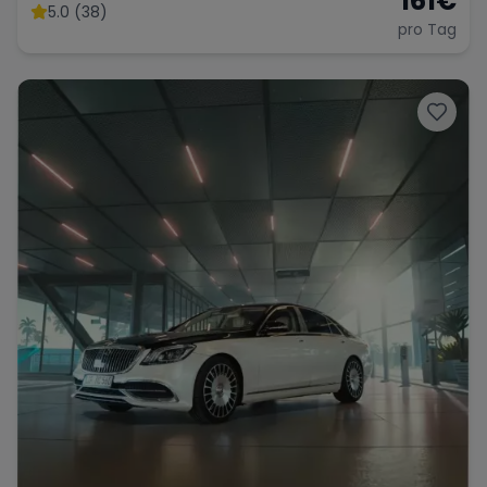
161
€
5.0 (38)
pro Tag