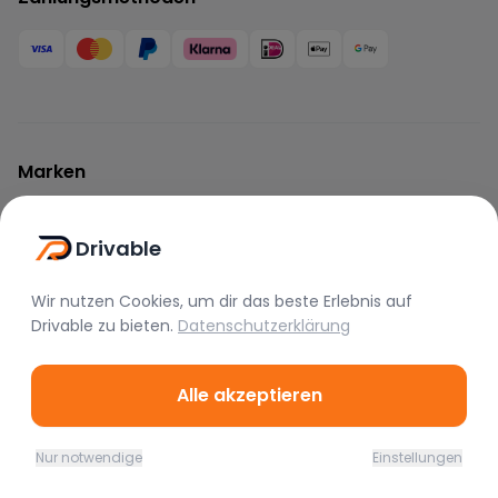
Marken
BMW
Mercedes
Audi
Drivable
Porsche
Lamborghini
Ferrari
McLaren
Tesla
Range Rover
Wir nutzen Cookies, um dir das beste Erlebnis auf
Drivable
zu bieten.
Datenschutzerklärung
Bentley
Aston Martin
Maserati
Rolls Royce
Alfa Romeo
Jaguar
Alle akzeptieren
Lotus
Bugatti
Corvette
Nur notwendige
Einstellungen
Home
Favoriten
Mieten
Chat
Profil