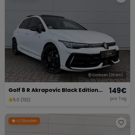
Garbsen
(26 km)
149
€
Golf 8 R Akrapovic Black Edition
333PS
pro Tag
5.0 (132)
~1,1 Stunden