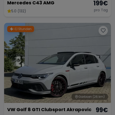
199
€
Mercedes C43 AMG
pro Tag
5.0 (132)
~1,1 Stunden
Garbsen
(26 km)
99
€
VW Golf 8 GTI Clubsport Akrapovic