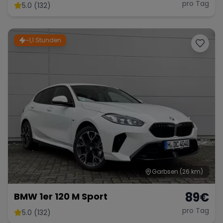
pro Tag
5.0 (132)
~1,1 Stunden
Garbsen
(26 km)
89
€
BMW 1er 120 M Sport
pro Tag
5.0 (132)