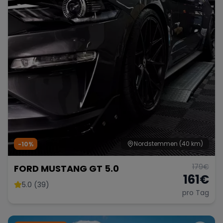
Nordstemmen
(40 km)
-10%
179
€
FORD MUSTANG GT 5.0
161
€
5.0 (39)
pro Tag