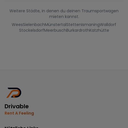
Weitere Städte, in denen du deinen Traumsportwagen
mieten kannst.
Wees
Sielenbach
Münstertal
Stetten
Ismaning
Walldorf
Stockelsdorf
Meerbusch
Burkardroth
Katzhütte
Drivable
Rent A Feeling