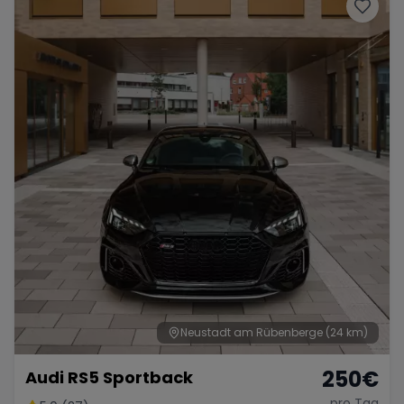
Porsche
Lamborghini
Ferrari
Wann
Zeitraum wählen
McLaren
Ford
Jaguar
Tesla
Chevrolet
Dodge
Bentley
Rolls Royce
Aston Martin
Neustadt am Rübenberge
(24 km)
250
€
Audi RS5 Sportback
Bugatti
Lotus
Maserati
pro Tag