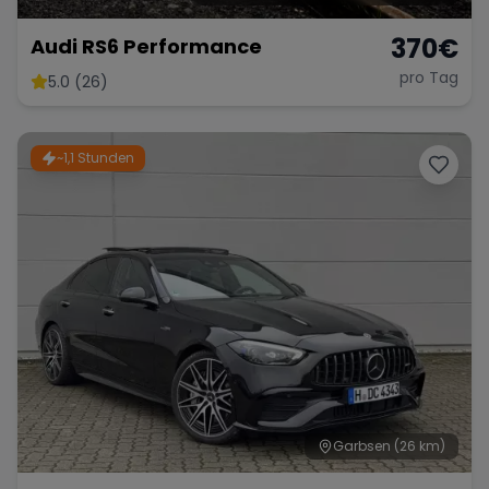
370
€
Audi RS6 Performance
pro Tag
5.0 (26)
~1,1 Stunden
Garbsen
(26 km)