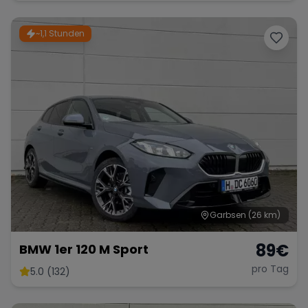
~1,1 Stunden
Garbsen
(26 km)
89
€
BMW 1er 120 M Sport
pro Tag
5.0 (132)