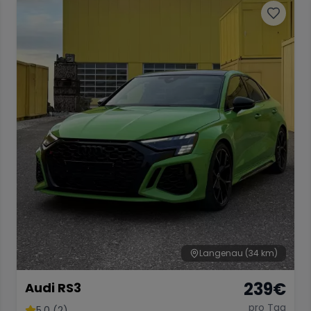
Langenau
(34 km)
239
€
Audi RS3
pro Tag
5.0 (2)