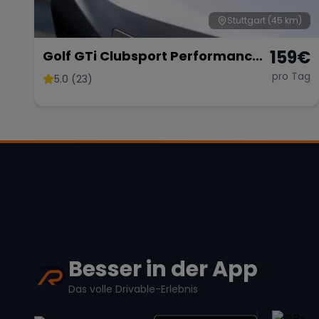
Stuttgart
(45 km)
159
€
Golf GTi Clubsport Performance
Paket
pro Tag
5.0 (23)
Besser in der App
Das volle Drivable-Erlebnis