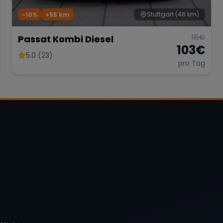
Stuttgart
(48 km)
-10%
+
55
km
115
€
Passat Kombi Diesel
103
€
5.0 (23)
pro Tag