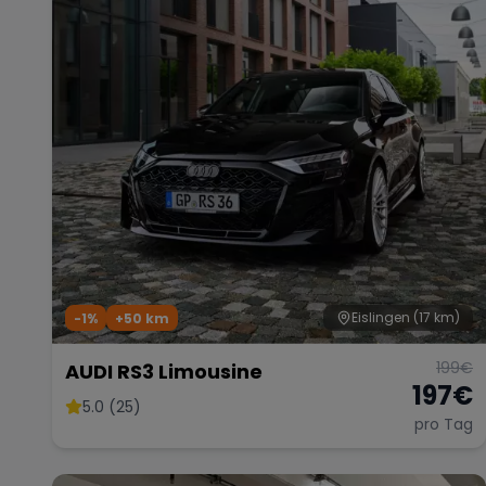
Eislingen
(17 km)
-1%
+
50
km
199
€
AUDI RS3 Limousine
197
€
5.0 (25)
pro Tag