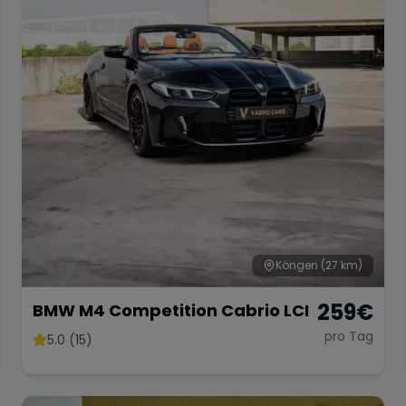
Köngen
(27 km)
259
€
BMW M4 Competition Cabrio LCI
pro Tag
5.0 (15)