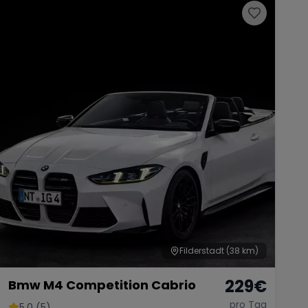
Filderstadt
(38 km)
229
€
Bmw M4 Competition Cabrio
pro Tag
5.0 (5)