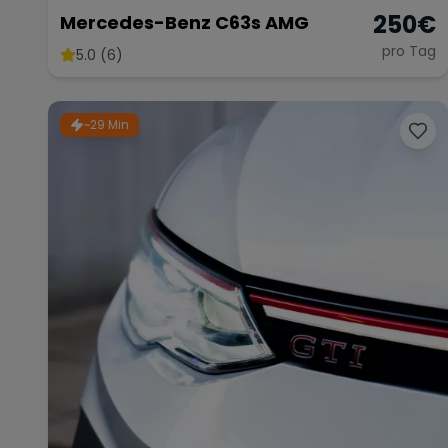
250
€
Mercedes-Benz C63s AMG
pro Tag
5.0 (6)
~29 Min