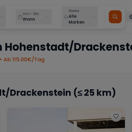
Marke
Von - Bis
Alle
Wann
Marken
n
Hohenstadt/Drackenst
• Ab
115.00
€/Tag
t/Drackenstein
(≤ 25 km)