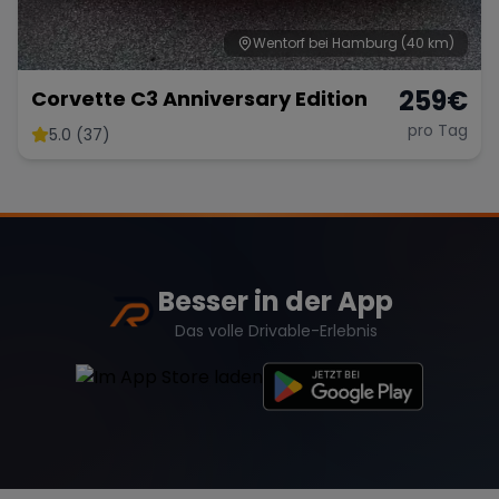
Wentorf bei Hamburg
(40 km)
259
€
Corvette C3 Anniversary Edition
pro Tag
5.0 (37)
Besser in der App
Das volle Drivable-Erlebnis