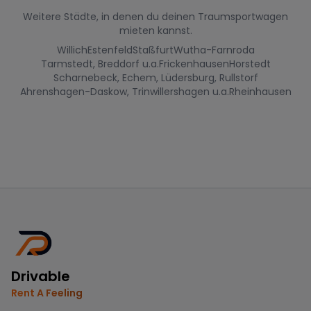
Weitere Städte, in denen du deinen Traumsportwagen
mieten kannst.
Willich
Estenfeld
Staßfurt
Wutha-Farnroda
Tarmstedt, Breddorf u.a.
Frickenhausen
Horstedt
Scharnebeck, Echem, Lüdersburg, Rullstorf
Ahrenshagen-Daskow, Trinwillershagen u.a.
Rheinhausen
Drivable
Rent A Feeling