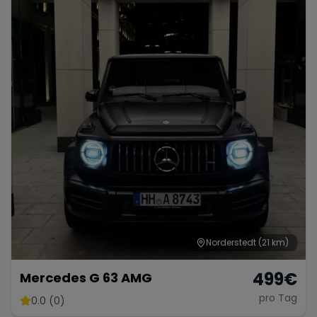
Norderstedt
(21 km)
499
€
Mercedes G 63 AMG
pro Tag
0.0 (0)