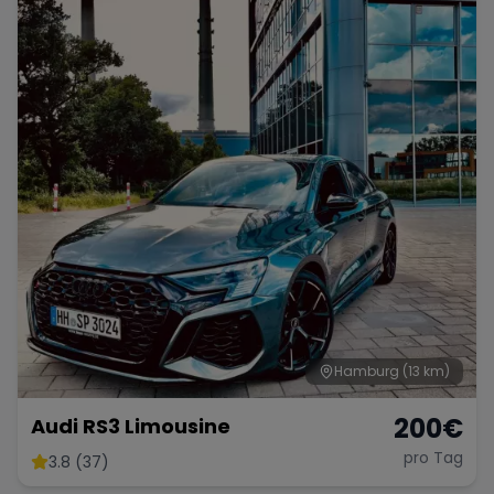
Porsche
Lamborghini
Ferrari
Wann
Zeitraum wählen
McLaren
Ford
Jaguar
Tesla
Chevrolet
Dodge
Bentley
Rolls Royce
Aston Martin
Hamburg
(13 km)
200
€
Audi RS3 Limousine
pro Tag
3.8 (37)
Bugatti
Lotus
Maserati