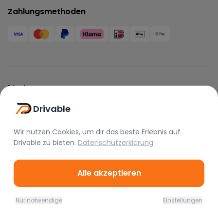
Zahlungsmethoden
Marken
BMW
Mercedes
Audi
Drivable
Porsche
Lamborghini
Ferrari
Wir nutzen Cookies, um dir das beste Erlebnis auf
McLaren
Tesla
Range Rover
Drivable
zu bieten.
Datenschutzerklärung
Bentley
Aston Martin
Maserati
Alle akzeptieren
Rolls Royce
Alfa Romeo
Jaguar
Lotus
Bugatti
Corvette
Nur notwendige
Einstellungen
Home
Favoriten
Mieten
Chat
Profil