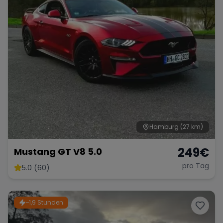
Hamburg
(27 km)
249
€
Mustang GT V8 5.0
pro Tag
5.0 (60)
~1,9 Stunden