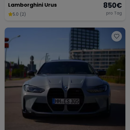
850
€
Lamborghini Urus
pro Tag
5.0 (2)