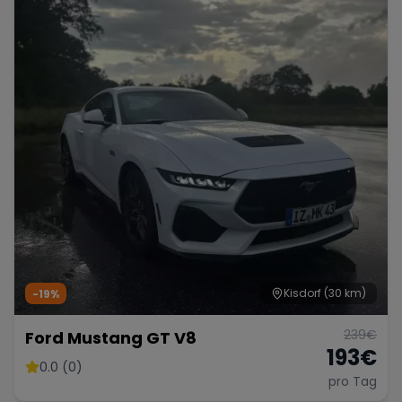
Kisdorf
(30 km)
-19%
239
€
Ford Mustang GT V8
193
€
0.0 (0)
pro Tag