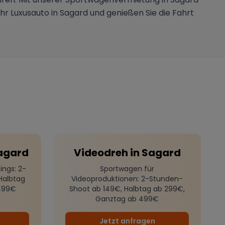
 Ihr Luxusauto in Sagard und genießen Sie die Fahrt
agard
Videodreh
in
Sagard
ings
: 2-
Sportwagen für
Halbtag
Videoproduktionen
: 2-Stunden-
499€
Shoot ab 149€, Halbtag ab 299€,
Ganztag ab 499€
Jetzt anfragen