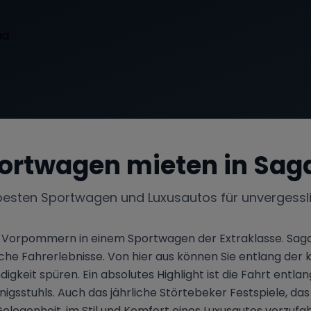
ortwagen mieten in
Sag
besten Sportwagen und Luxusautos für unvergessl
orpommern in einem Sportwagen der Extraklasse. Sagar
liche Fahrerlebnisse. Von hier aus können Sie entlang der 
keit spüren. Ein absolutes Highlight ist die Fahrt entl
gsstuhls. Auch das jährliche Störtebeker Festspiele, das 
Gelegenheit, im Stil und Komfort eines Luxusautos vorzuf