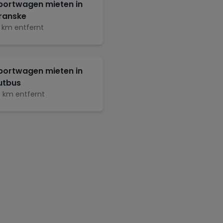
portwagen mieten in
ranske
km entfernt
portwagen mieten in
utbus
3
km entfernt