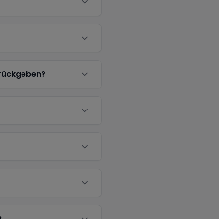
urückgeben?
?