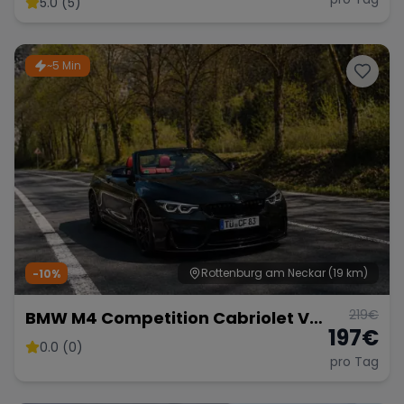
5.0 (5)
~5 Min
Range Rover
Corvette
Rottenburg am Neckar
(19 km)
-10%
219
€
BMW M4 Competition Cabriolet Vor
197
€
Opf!!!
0.0 (0)
pro Tag