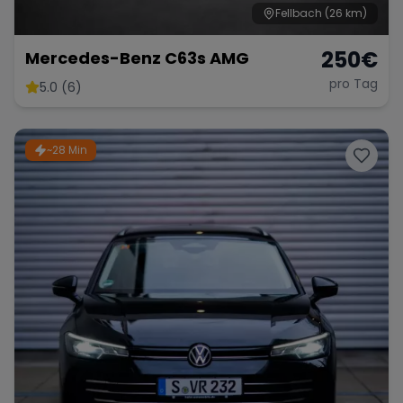
Fellbach
(26 km)
250
€
Mercedes-Benz C63s AMG
pro Tag
5.0 (6)
~28 Min