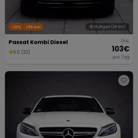
Stuttgart
(26 km)
-10%
+
55
km
115
€
Passat Kombi Diesel
103
€
5.0 (23)
pro Tag