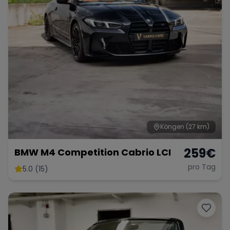
Köngen
(27 km)
259
€
BMW M4 Competition Cabrio LCI
pro Tag
5.0 (15)