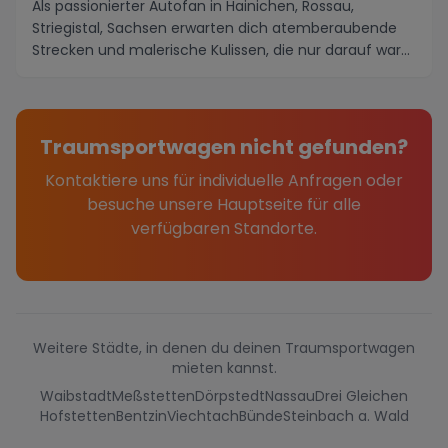
Als passionierter Autofan in Hainichen, Rossau,
Striegistal, Sachsen erwarten dich atemberaubende
Strecken und malerische Kulissen, die nur darauf war...
Traumsportwagen nicht gefunden?
Kontaktiere uns für individuelle Anfragen oder
besuche unsere Hauptseite für alle
verfügbaren Standorte.
Weitere Städte, in denen du deinen Traumsportwagen
mieten kannst.
Waibstadt
Meßstetten
Dörpstedt
Nassau
Drei Gleichen
Hofstetten
Bentzin
Viechtach
Bünde
Steinbach a. Wald