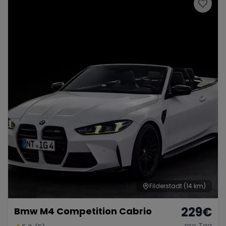
Porsche
Lamborghini
Ferrari
Wann
Zeitraum wählen
McLaren
Ford
Jaguar
Tesla
Chevrolet
Dodge
Bentley
Rolls Royce
Aston Martin
Filderstadt
(14 km)
229
€
Bmw M4 Competition Cabrio
Bugatti
Lotus
Maserati
pro Tag