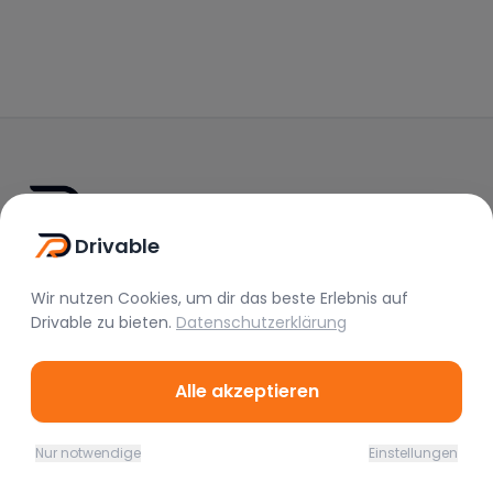
Drivable
Drivable
Rent A Feeling
Wir nutzen Cookies, um dir das beste Erlebnis auf
Drivable
zu bieten.
Datenschutzerklärung
Nützliche Links
Vermieter werden
Alle akzeptieren
FAQ
Instagram
Nur notwendige
Einstellungen
Home
Favoriten
Mieten
Chat
Profil
TikTok