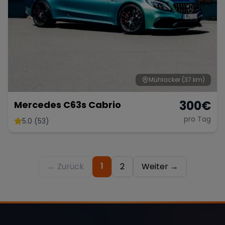
Mühlacker
(37 km)
300
€
Mercedes C63s Cabrio
pro Tag
5.0 (53)
1
← Zurück
2
Weiter →