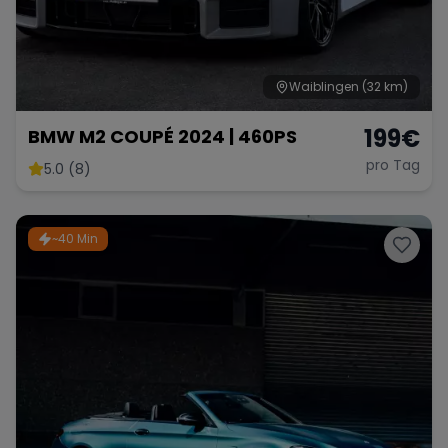
Waiblingen
(32 km)
199
€
BMW M2 COUPÉ 2024 | 460PS
pro Tag
5.0 (8)
~40 Min