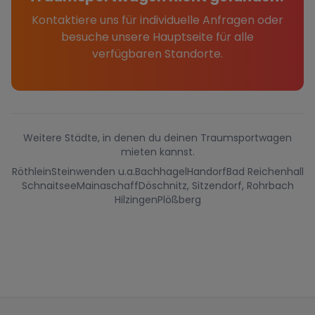
Kontaktiere uns für individuelle Anfragen oder
besuche unsere Hauptseite für alle
verfügbaren Standorte.
Weitere Städte, in denen du deinen Traumsportwagen
mieten kannst.
Röthlein
Steinwenden u.a.
Bachhagel
Handorf
Bad Reichenhall
Schnaitsee
Mainaschaff
Döschnitz, Sitzendorf, Rohrbach
Hilzingen
Plößberg