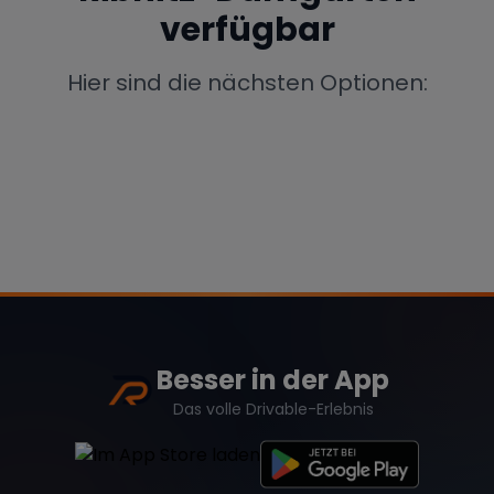
verfügbar
Porsche
Lamborghini
Ferrari
Wann
Hier sind die nächsten Optionen:
Zeitraum wählen
McLaren
Ford
Jaguar
Tesla
Chevrolet
Dodge
Bentley
Rolls Royce
Aston Martin
Besser in der App
Das volle Drivable-Erlebnis
Bugatti
Lotus
Maserati