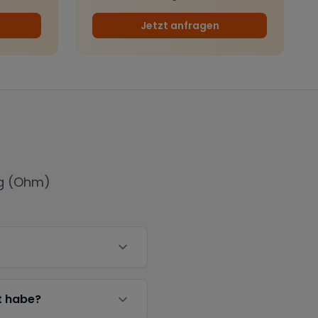
Jetzt anfragen
g (Ohm)
t habe?