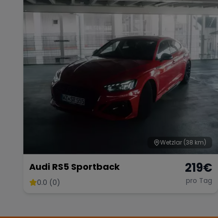
Wetzlar
(38 km)
219
€
Audi RS5 Sportback
pro Tag
0.0 (0)