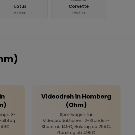
Lotus
Corvette
mieten
mieten
hm)
in
Videodreh
in
Homberg
m)
(Ohm)
ings
: 2-
Sportwagen für
Halbtag
Videoproduktionen
: 2-Stunden-
499€
Shoot ab 149€, Halbtag ab 299€,
Ganztag ab 499€