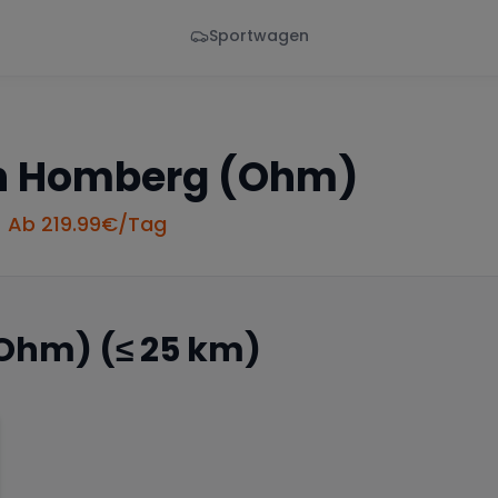
Sportwagen
Von - Bis
Marke
en
Wann
Alle Marken
n
Homberg (Ohm)
• Ab
219.99
€/Tag
(Ohm)
(≤ 25 km)