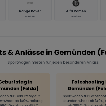
Range Rover
Alfa Romeo
mieten
mieten
ts & Anlässe in
Gemünden (F
Sportwagen mieten für jeden besonderen Anlass
Geburtstag
in
Fotoshooting
münden (Felda)
Gemünden (Fel
agen für Geburtstage
: 2-
Sportwagen für Fotoshoot
n-Shoot ab 149€, Halbtag
Stunden-Shoot ab 149€, 
299€, Ganztag ab 499€
ab 299€, Ganztag ab 