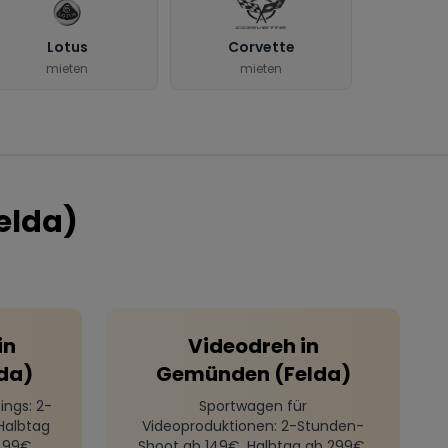
Lotus
Corvette
mieten
mieten
elda)
in
Videodreh
in
da)
Gemünden (Felda)
ings
: 2-
Sportwagen für
Halbtag
Videoproduktionen
: 2-Stunden-
499€
Shoot ab 149€, Halbtag ab 299€,