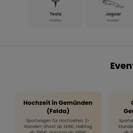
Tesla
Jaguar
mieten
mieten
Even
Hochzeit
in
Gemünden
(Felda)
Ge
Sportwagen für Hochzeiten
: 2-
Sportw
Stunden-Shoot ab 149€, Halbtag
Stunde
ab 299€, Ganztag ab 499€
ab 