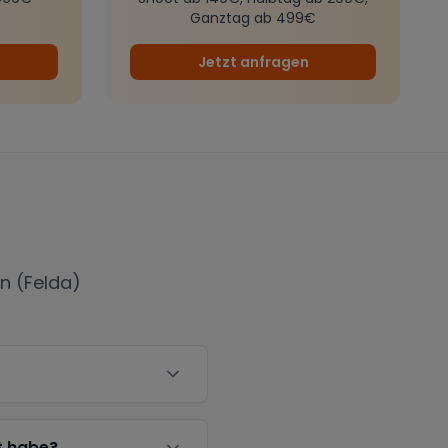
Ganztag ab 499€
Jetzt anfragen
 (Felda)
t habe?