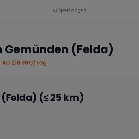
Sportwagen
Von - Bis
Marke
en
Wann
Alle Marken
n
Gemünden (Felda)
• Ab
219.99
€/Tag
(Felda)
(≤ 25 km)