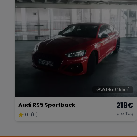
Wetzlar
(45 km)
219
€
Audi RS5 Sportback
pro Tag
0.0 (0)