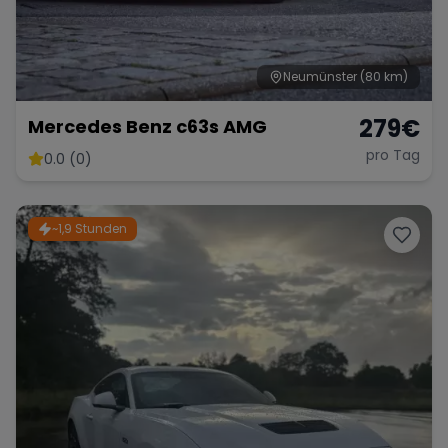
Neumünster
(80 km)
Range Rover
Corvette
279
€
Mercedes Benz c63s AMG
pro Tag
0.0 (0)
~1,9 Stunden