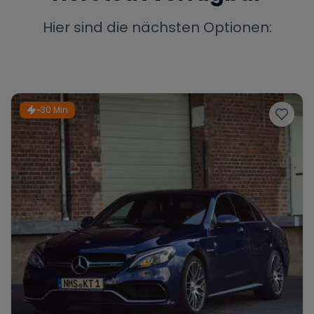
Porsche
Lamborghini
Ferrari
Hier sind die nächsten Optionen:
Wann
Zeitraum wählen
McLaren
Ford
Jaguar
~30 Min
Tesla
Chevrolet
Dodge
Bentley
Rolls Royce
Aston Martin
Bugatti
Lotus
Maserati