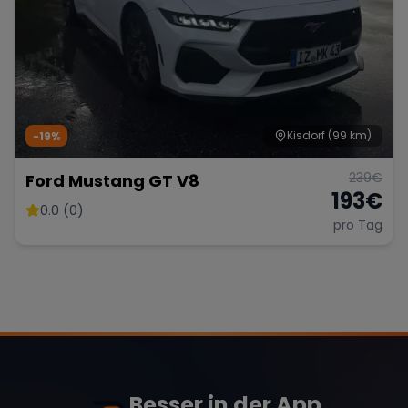
Kisdorf
(99 km)
-19%
239
€
Ford Mustang GT V8
193
€
0.0 (0)
pro Tag
Besser in der App