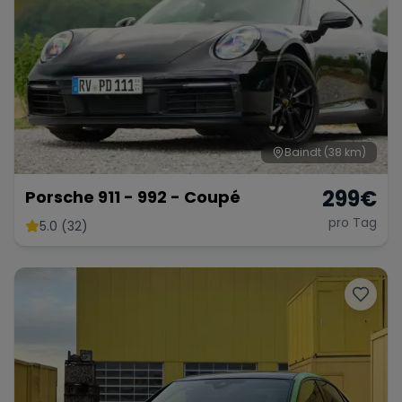
Baindt
(38 km)
299
€
Porsche 911 - 992 - Coupé
pro Tag
5.0 (32)