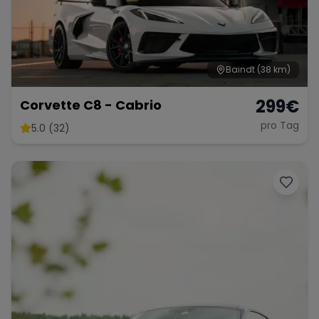
Baindt
(38 km)
299
€
Corvette C8 - Cabrio
pro Tag
5.0 (32)