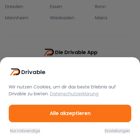
Dresden
Essen
Bonn
Mannheim
Wiesbaden
Mainz
Die Drivable App
Push-Benachrichtigungen
Drivable
Direkt-Chat
Schnellere Buchung
Wir nutzen Cookies, um dir das beste Erlebnis auf
Drivable
zu bieten.
Datenschutzerklärung
Alle akzeptieren
©
2026
Drivable.
Alle Rechte vorbehalten.
Nur notwendige
Einstellungen
Home
Favoriten
Mieten
Chat
Profil