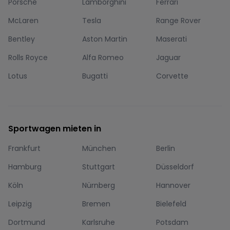
Porsche
Lamborghini
Ferrari
McLaren
Tesla
Range Rover
Bentley
Aston Martin
Maserati
Rolls Royce
Alfa Romeo
Jaguar
Lotus
Bugatti
Corvette
Sportwagen mieten in
Frankfurt
München
Berlin
Hamburg
Stuttgart
Düsseldorf
Köln
Nürnberg
Hannover
Leipzig
Bremen
Bielefeld
Dortmund
Karlsruhe
Potsdam