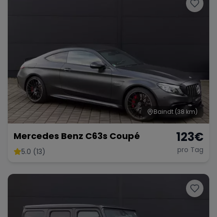
Porsche
Lamborghini
Ferrari
Wann
Zeitraum wählen
McLaren
Ford
Jaguar
Tesla
Chevrolet
Dodge
Baindt
(38 km)
123
€
Mercedes Benz C63s Coupé
pro Tag
5.0 (13)
Bentley
Rolls Royce
Aston Martin
Bugatti
Lotus
Maserati