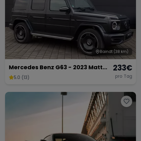
Range Rover
Corvette
Baindt
(38 km)
233
€
Mercedes Benz G63 - 2023 Matt
Schwarz
pro Tag
5.0 (13)