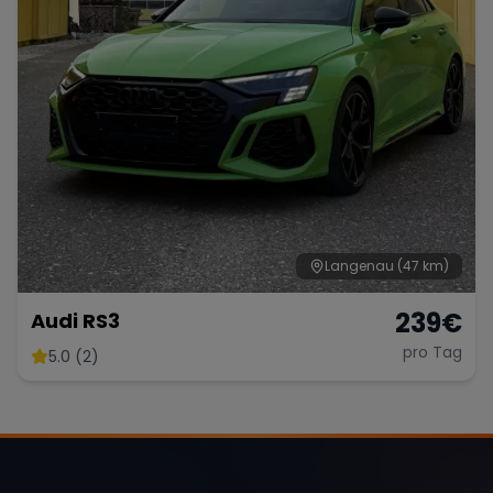
Langenau
(47 km)
239
€
Audi RS3
pro Tag
5.0 (2)