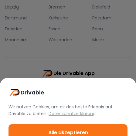
Leipzig
Bremen
Bielefeld
Dortmund
Karlsruhe
Potsdam
Dresden
Essen
Bonn
Mannheim
Wiesbaden
Mainz
Die Drivable App
Push-Benachrichtigungen
Drivable
Direkt-Chat
Schnellere Buchung
Wir nutzen Cookies, um dir das beste Erlebnis auf
Drivable
zu bieten.
Datenschutzerklärung
Alle akzeptieren