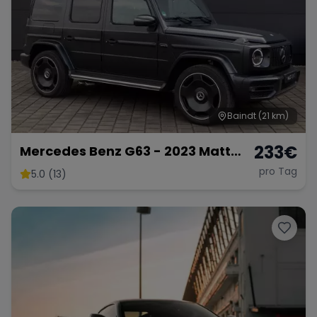
Range Rover
Corvette
Baindt
(21 km)
233
€
Mercedes Benz G63 - 2023 Matt
Schwarz
pro Tag
5.0 (13)