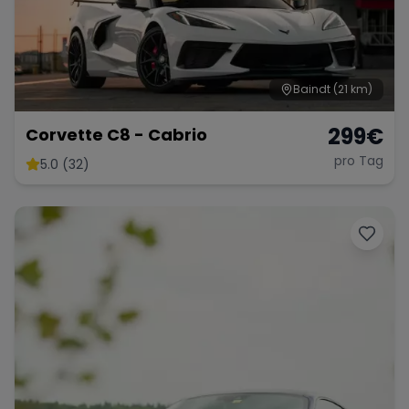
Baindt
(21 km)
299
€
Corvette C8 - Cabrio
pro Tag
5.0 (32)