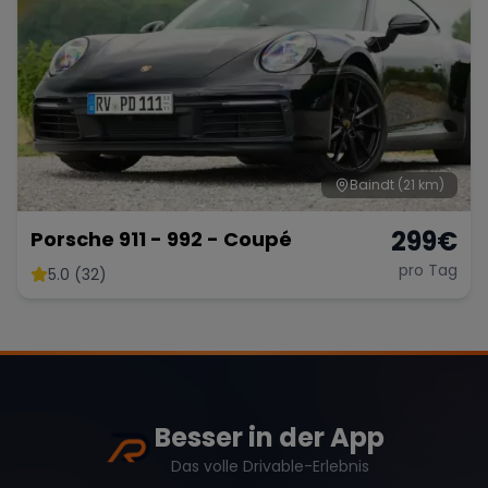
Baindt
(21 km)
299
€
Porsche 911 - 992 - Coupé
pro Tag
5.0 (32)
Besser in der App
Das volle Drivable-Erlebnis