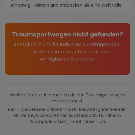
Schleswig-Holstein und entdecken Sie eine Welt voller
aufregender Mögl...
Traumsportwagen nicht gefunden?
Kontaktiere uns für individuelle Anfragen oder
besuche unsere Hauptseite für alle
verfügbaren Standorte.
Weitere Städte, in denen du deinen Traumsportwagen
mieten kannst.
Berlin Weißensee
Kahla
Ramsau b. Berchtesgaden
Meeder
Norderney
Mosbach
Unterlüß
Offenbach-Hundheim
Böblingen
Marksuhl, Krauthausen u.a.