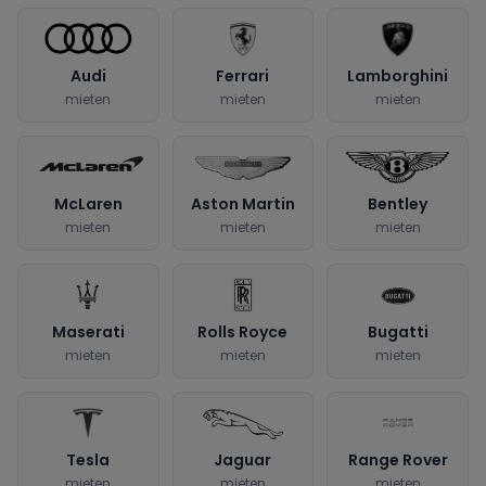
Audi
Ferrari
Lamborghini
mieten
mieten
mieten
McLaren
Aston Martin
Bentley
mieten
mieten
mieten
Maserati
Rolls Royce
Bugatti
mieten
mieten
mieten
Tesla
Jaguar
Range Rover
mieten
mieten
mieten