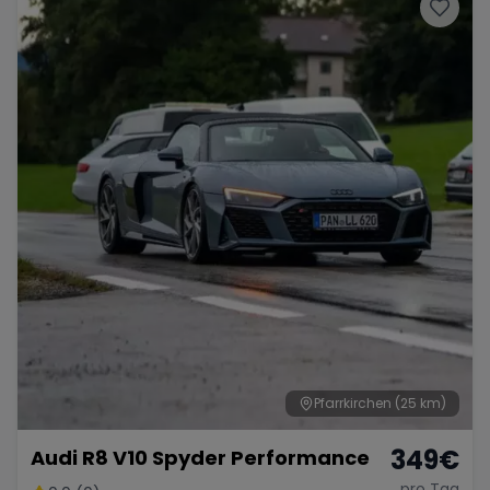
Porsche
Lamborghini
Ferrari
Wann
Zeitraum wählen
McLaren
Ford
Jaguar
Tesla
Chevrolet
Dodge
Bentley
Rolls Royce
Aston Martin
Pfarrkirchen
(25 km)
349
€
Audi R8 V10 Spyder Performance
Bugatti
Lotus
Maserati
pro Tag