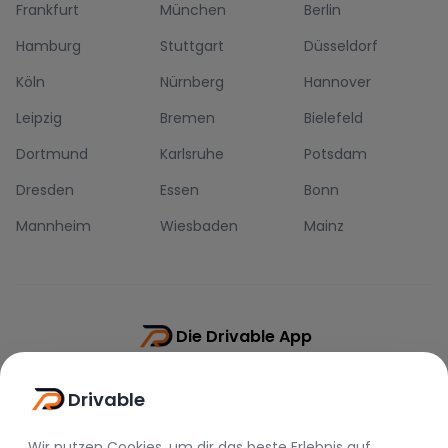
Frankfurt
München
Berlin
Hamburg
Stuttgart
Düsseldorf
Köln
Nürnberg
Hannover
Leipzig
Bremen
Bielefeld
Dortmund
Karlsruhe
Potsdam
Dresden
Essen
Bonn
Mannheim
Wiesbaden
Mainz
Die Drivable App
Push-Benachrichtigungen
Drivable
Direkt-Chat
Schnellere Buchung
Wir nutzen Cookies, um dir das beste Erlebnis auf