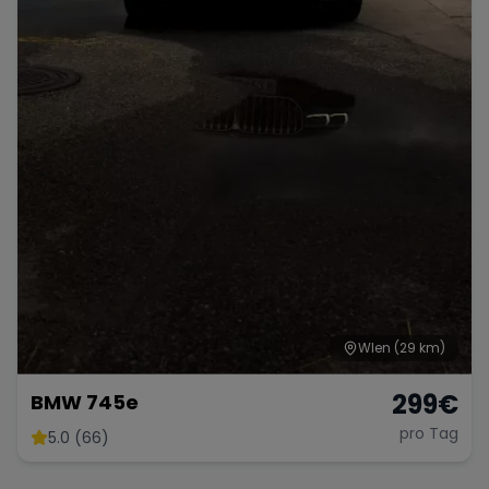
WIen
(29 km)
299
€
BMW 745e
pro Tag
5.0 (66)