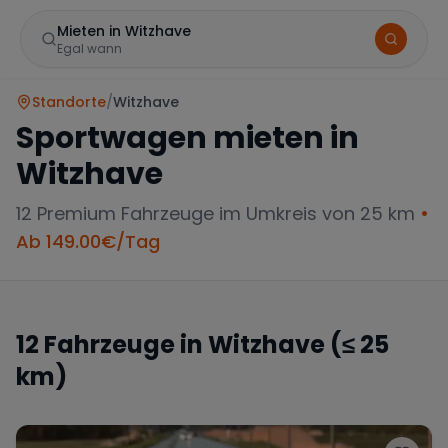
Mieten in Witzhave
Egal wann
Standorte
/
Witzhave
Sportwagen mieten in
Witzhave
12
Premium Fahrzeuge im Umkreis von 25 km
•
Ab
149.00
€/Tag
Marke
12
Fahrzeuge in
Witzhave
(≤ 25
km)
Mercedes
BMW
Audi