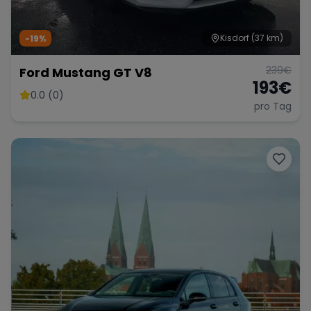
Kisdorf
(37 km)
-19%
239
€
Ford Mustang GT V8
193
€
0.0 (0)
pro Tag