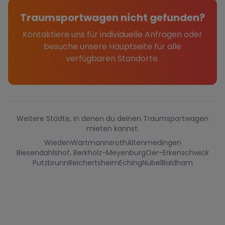
Traumsportwagen nicht gefunden?
Kontaktiere uns für individuelle Anfragen oder
besuche unsere Hauptseite für alle
verfügbaren Standorte.
Weitere Städte, in denen du deinen Traumsportwagen
mieten kannst.
Wieden
Wartmannsroth
Altenmedingen
Biesendahlshof, Berkholz-Meyenburg
Oer-Erkenschwick
Putzbrunn
Reichertsheim
Eching
Nübel
Baldham