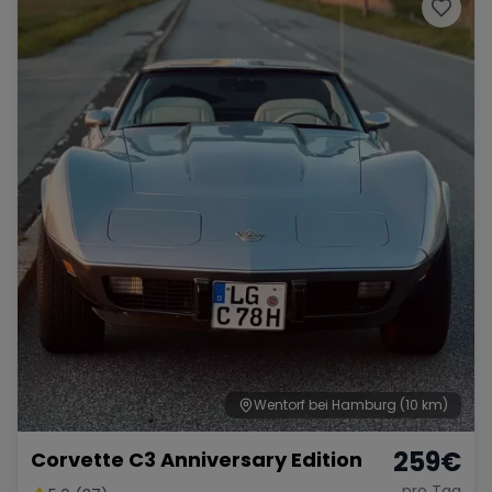
Porsche
Lamborghini
Ferrari
Wann
Zeitraum wählen
McLaren
Ford
Jaguar
Tesla
Chevrolet
Dodge
Bentley
Rolls Royce
Aston Martin
Wentorf bei Hamburg
(10 km)
259
€
Corvette C3 Anniversary Edition
Bugatti
Lotus
Maserati
pro Tag