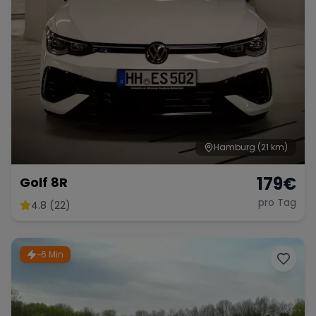
Hamburg
(21 km)
179
€
Golf 8R
pro Tag
4.8 (22)
~6 Min