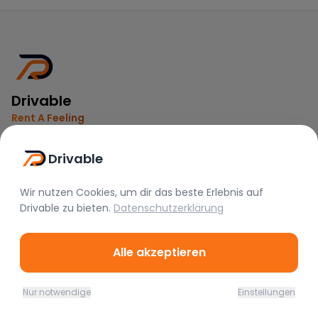
Drivable
Rent A Feeling
Nützliche Links
Drivable
Vermieter werden
Wir nutzen Cookies, um dir das beste Erlebnis auf
FAQ
Drivable
zu bieten.
Datenschutzerklärung
Instagram
TikTok
Alle akzeptieren
Rechtliches
Nur notwendige
Einstellungen
Home
Favoriten
Mieten
Chat
Profil
Nutzungsbedingungen