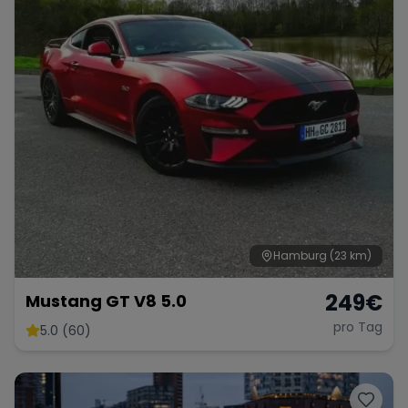
Hamburg
(23 km)
249
€
Mustang GT V8 5.0
pro Tag
5.0 (60)