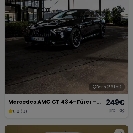
Bonn
(56 km)
249
€
Mercedes AMG GT 43 4-Türer –
Luxuriöse Sportlimousine
pro Tag
0.0 (0)