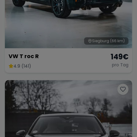
Siegburg
(66 km)
149
€
VW T roc R
pro Tag
4.9 (141)