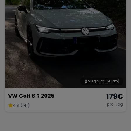
Siegburg
(66 km)
179
€
VW Golf 8 R 2025
pro Tag
4.9 (141)