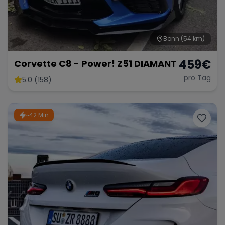
Bonn
(54 km)
Range Rover
Corvette
459
€
Corvette C8 - Power! Z51 DIAMANT
pro Tag
5.0 (158)
~42 Min