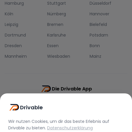
Hamburg
Stuttgart
Düsseldorf
Köln
Nürnberg
Hannover
Leipzig
Bremen
Bielefeld
Dortmund
Karlsruhe
Potsdam
Dresden
Essen
Bonn
Mannheim
Wiesbaden
Mainz
Die Drivable App
Push-Benachrichtigungen
Drivable
Direkt-Chat
Schnellere Buchung
Wir nutzen Cookies, um dir das beste Erlebnis auf
Drivable
zu bieten.
Datenschutzerklärung