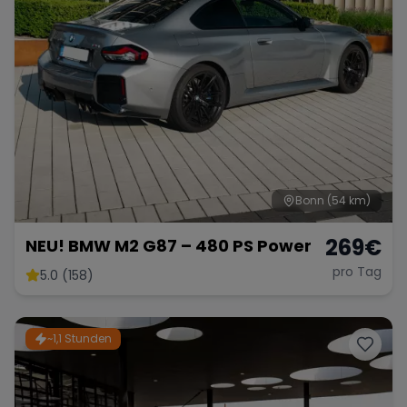
Bonn
(54 km)
269
€
NEU! BMW M2 G87 – 480 PS Power
pro Tag
5.0 (158)
~1,1 Stunden