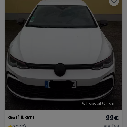
Troisdorf
(64 km)
99
€
Golf 8 GTI
pro Tag
0.0 (0)