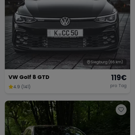
Siegburg
(66 km)
119
€
VW Golf 8 GTD
pro Tag
4.9 (141)