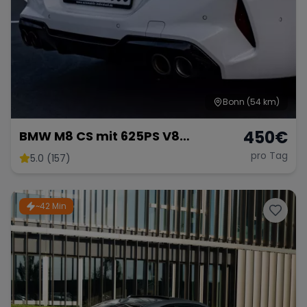
Bonn
(54 km)
450
€
BMW M8 CS mit 625PS V8
Twinturbo Gran Coupe
pro Tag
5.0 (157)
~42 Min