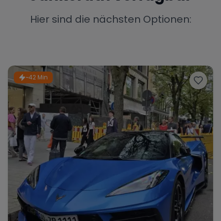
Porsche
Lamborghini
Ferrari
Hier sind die nächsten Optionen:
Wann
Zeitraum wählen
McLaren
Ford
Jaguar
~42 Min
Tesla
Chevrolet
Dodge
Bentley
Rolls Royce
Aston Martin
Bugatti
Lotus
Maserati