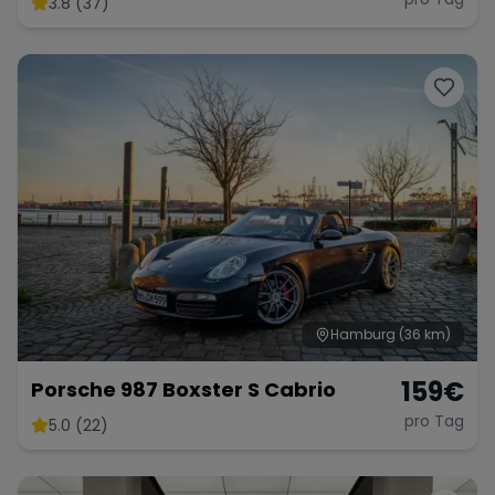
3.8 (37)
Range Rover
Corvette
Hamburg
(36 km)
159
€
Porsche 987 Boxster S Cabrio
pro Tag
5.0 (22)