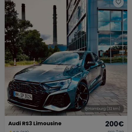
Porsche
Lamborghini
Ferrari
Wann
Zeitraum wählen
McLaren
Ford
Jaguar
Tesla
Chevrolet
Dodge
Bentley
Rolls Royce
Aston Martin
Hamburg
(32 km)
200
€
Audi RS3 Limousine
Bugatti
Lotus
Maserati
pro Tag