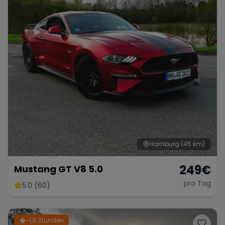
Hamburg
(45 km)
249
€
Mustang GT V8 5.0
pro Tag
5.0 (60)
~1,9 Stunden