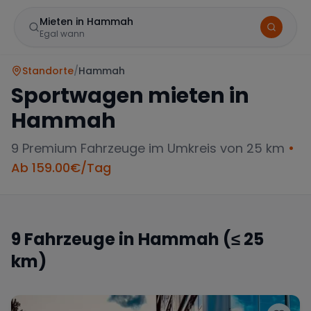
Mieten in Hammah
Egal wann
Standorte
/
Hammah
Sportwagen mieten in
Hammah
9
Premium Fahrzeuge im Umkreis von 25 km
•
Ab
159.00
€/Tag
Marke
9
Fahrzeuge in
Hammah
(≤ 25
km)
Mercedes
BMW
Audi