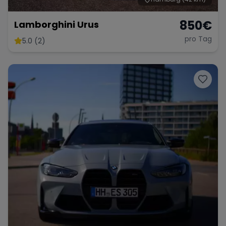
850
€
Lamborghini Urus
pro Tag
5.0 (2)