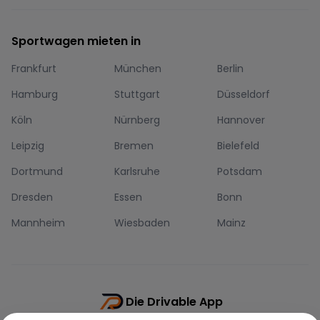
Sportwagen mieten in
Frankfurt
München
Berlin
Hamburg
Stuttgart
Düsseldorf
Köln
Nürnberg
Hannover
Leipzig
Bremen
Bielefeld
Dortmund
Karlsruhe
Potsdam
Dresden
Essen
Bonn
Mannheim
Wiesbaden
Mainz
Die Drivable App