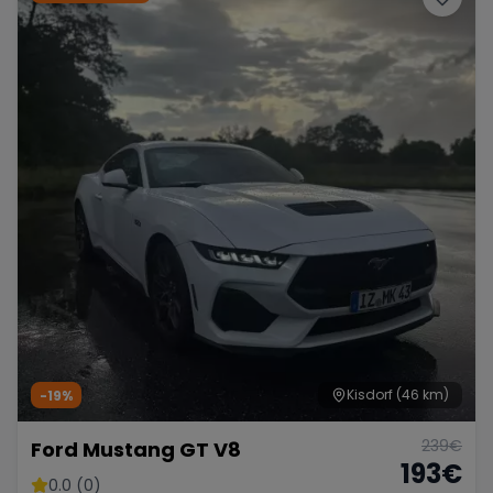
Kisdorf
(46 km)
-19%
239
€
Ford Mustang GT V8
193
€
0.0 (0)