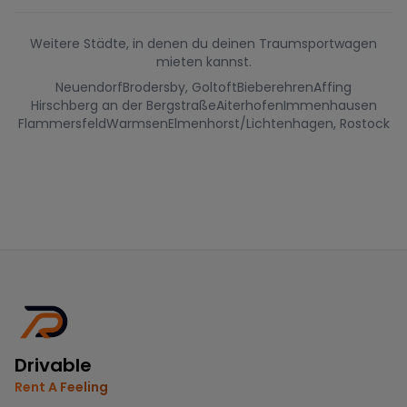
Weitere Städte, in denen du deinen Traumsportwagen
mieten kannst.
Neuendorf
Brodersby, Goltoft
Bieberehren
Affing
Hirschberg an der Bergstraße
Aiterhofen
Immenhausen
Flammersfeld
Warmsen
Elmenhorst/Lichtenhagen, Rostock
Drivable
Rent A Feeling