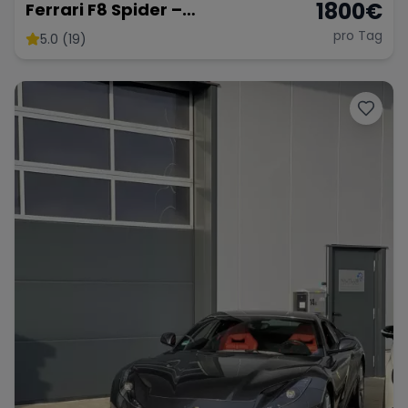
1800
€
Ferrari F8 Spider –
Atemberaubendes Cabrio
pro Tag
5.0 (19)