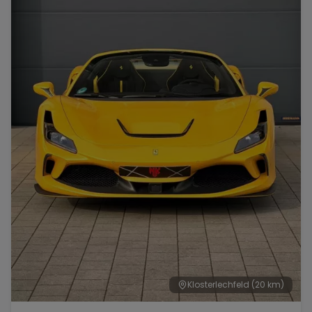
Range Rover
Corvette
Klosterlechfeld
(20 km)