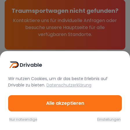
Traumsportwagen nicht gefunden?
Kontaktiere uns für individuelle Anfragen oder
besuche unsere Hauptseite für alle
verfügbaren Standorte.
Drivable
Weitere Städte, in denen du deinen Traumsportwagen
mieten kannst.
Wir nutzen Cookies, um dir das beste Erlebnis auf
Forstinning
Neu Darchau
Rositz, Starkenberg, Treben
Drivable
zu bieten.
Datenschutzerklärung
Tostedt, Kakenstorf u.a.
Donaustauf
Hirschfeld
Medelby
Weißenbrunn
Mössingen
Wedel
Alle akzeptieren
Nur notwendige
Einstellungen
Home
Favoriten
Mieten
Chat
Profil