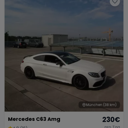
München
(38 km)
230
€
Mercedes C63 Amg
pro Tag