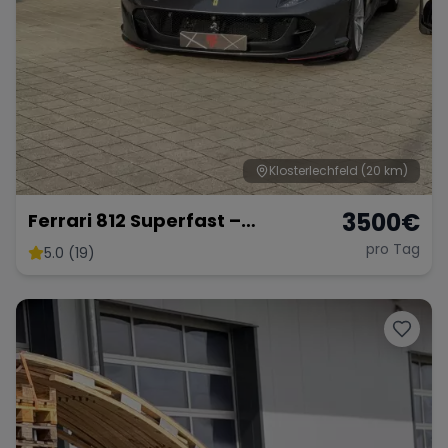
Klosterlechfeld
(20 km)
3500
€
Ferrari 812 Superfast –
Ultimativer V12-Supersportler
pro Tag
5.0 (19)