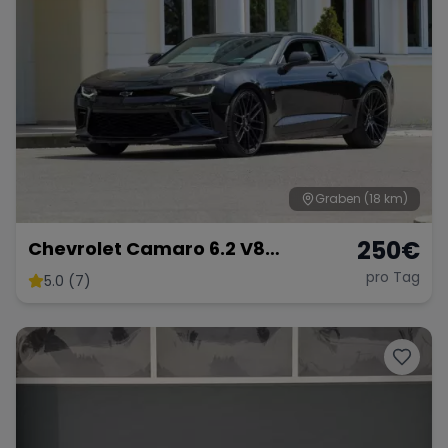
Porsche
Lamborghini
Ferrari
Wann
Zeitraum wählen
McLaren
Ford
Jaguar
Graben
(18 km)
Tesla
Chevrolet
Dodge
250
€
Chevrolet Camaro 6.2 V8
Customkingz
pro Tag
5.0 (7)
Bentley
Rolls Royce
Aston Martin
Bugatti
Lotus
Maserati