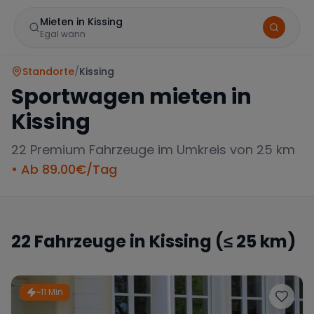
Mieten in Kissing
Egal wann
Standorte
/
Kissing
Sportwagen mieten in
Kissing
22
Premium Fahrzeuge im Umkreis von 25 km
• Ab
89.00
€/Tag
Marke
22
Fahrzeuge in
Kissing
(≤ 25 km)
Mercedes
BMW
Audi
~11 Min