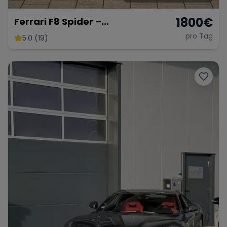
1800
€
Ferrari F8 Spider –
Atemberaubendes Cabrio
pro Tag
5.0 (19)