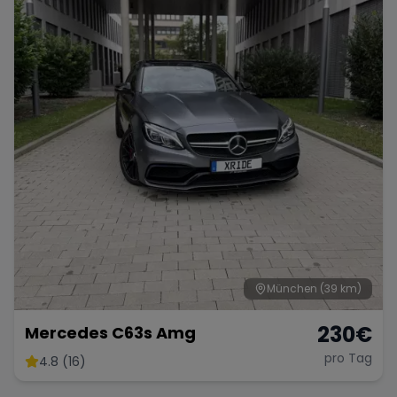
München
(39 km)
230
€
Mercedes C63s Amg
pro Tag
4.8 (16)