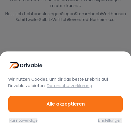
mieten kannst.
Hessisch Lichtenau
Insingen
Siegen
Stammbach
Warthausen
Schiffweiler
Selbitz
Wittlich
Beverstedt
Norheim u.a.
Drivable
Wir nutzen Cookies, um dir das beste Erlebnis auf
Drivable
zu bieten.
Datenschutzerklärung
Drivable
Alle akzeptieren
Rent A Feeling
Nützliche Links
Nur notwendige
Einstellungen
Home
Favoriten
Mieten
Chat
Profil