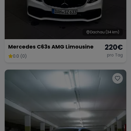
Dachau
(34 km)
220
€
Mercedes C63s AMG Limousine
pro Tag
0.0 (0)