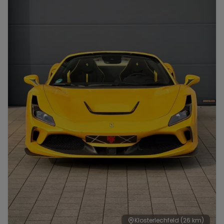
Range Rover
Corvette
Klosterlechfeld
(26 km)