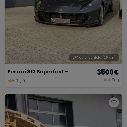
Klosterlechfeld
(26 km)
3500
€
Ferrari 812 Superfast –
Ultimativer V12-Supersportler
pro Tag
5.0 (19)