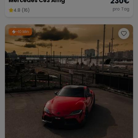
230
€
Mercedes C63 Amg
pro Tag
4.8 (16)
~10 Min