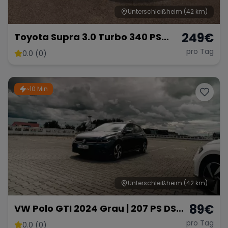
Unterschleißheim
(42 km)
249
€
Toyota Supra 3.0 Turbo 340 PS
Sportwagen Premium
pro Tag
0.0 (0)
~10 Min
Unterschleißheim
(42 km)
89
€
VW Polo GTI 2024 Grau | 207 PS DSG
Automatik | Ab 89 € pro Tag
pro Tag
0.0 (0)