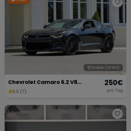
~11 Min
Porsche
Lamborghini
Ferrari
Wann
Zeitraum wählen
McLaren
Ford
Jaguar
Tesla
Chevrolet
Dodge
Graben
(24 km)
250
€
Chevrolet Camaro 6.2 V8
Customkingz
pro Tag
5.0 (7)
Bentley
Rolls Royce
Aston Martin
Bugatti
Lotus
Maserati