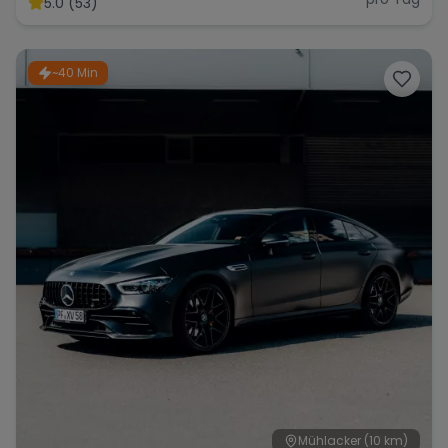
5.0 (53)
~40 Min
Range Rover
Corvette
Mühlacker
(10 km)