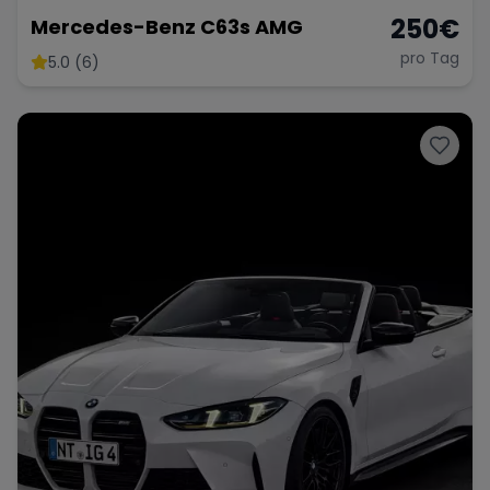
250
€
Mercedes-Benz C63s AMG
pro Tag
5.0 (6)