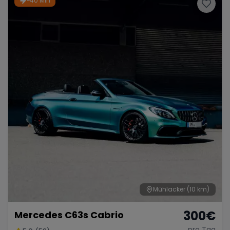
~40 Min
Porsche
Lamborghini
Ferrari
Wann
Zeitraum wählen
McLaren
Ford
Jaguar
Tesla
Chevrolet
Dodge
Bentley
Rolls Royce
Aston Martin
Mühlacker
(10 km)
300
€
Mercedes C63s Cabrio
Bugatti
Lotus
Maserati
pro Tag