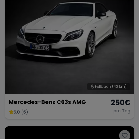
Fellbach
(42 km)
250
€
Mercedes-Benz C63s AMG
pro Tag
5.0 (6)