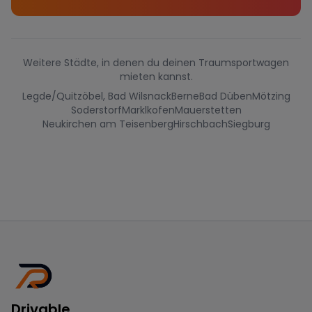
Weitere Städte, in denen du deinen Traumsportwagen
mieten kannst.
Legde/Quitzöbel, Bad Wilsnack
Berne
Bad Düben
Mötzing
Soderstorf
Marklkofen
Mauerstetten
Neukirchen am Teisenberg
Hirschbach
Siegburg
Drivable