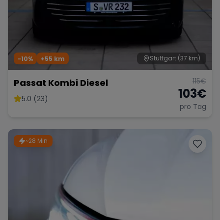
Stuttgart
(37 km)
-10%
+
55
km
115
€
Passat Kombi Diesel
103
€
5.0 (23)
pro Tag
~28 Min