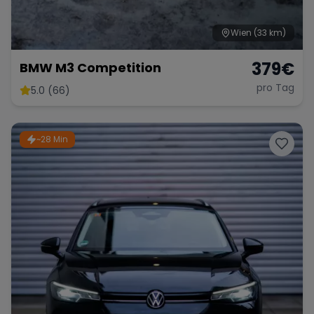
Wien
(33 km)
379
€
BMW M3 Competition
pro Tag
5.0 (66)
~28 Min