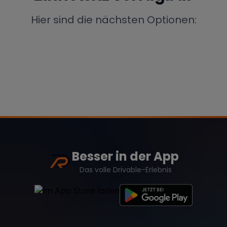
Porsche
Lamborghini
Ferrari
Hier sind die nächsten Optionen:
Wann
Zeitraum wählen
McLaren
Ford
Jaguar
Tesla
Chevrolet
Dodge
Besser in der App
Bentley
Rolls Royce
Aston Martin
Das volle Drivable-Erlebnis
Bugatti
Lotus
Maserati