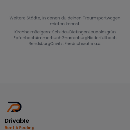
Weitere Städte, in denen du deinen Traumsportwagen
mieten kannst.
Kirchheim
Belgern-Schildau
Dietingen
Leupoldsgrün
Epfenbach
Ammerbuch
Gnarrenburg
Niederfüllbach
Rendsburg
Crivitz, Friedrichsruhe u.a.
Drivable
Rent A Feeling