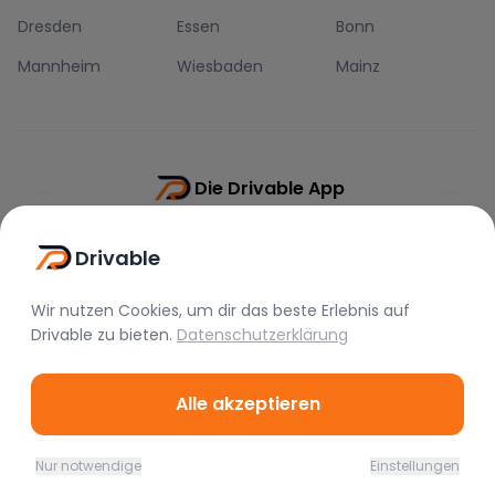
Dresden
Essen
Bonn
Mannheim
Wiesbaden
Mainz
Die Drivable App
Push-Benachrichtigungen
Drivable
Direkt-Chat
Schnellere Buchung
Wir nutzen Cookies, um dir das beste Erlebnis auf
Drivable
zu bieten.
Datenschutzerklärung
Alle akzeptieren
©
2026
Drivable.
Alle Rechte vorbehalten.
Nur notwendige
Einstellungen
Home
Favoriten
Mieten
Chat
Profil