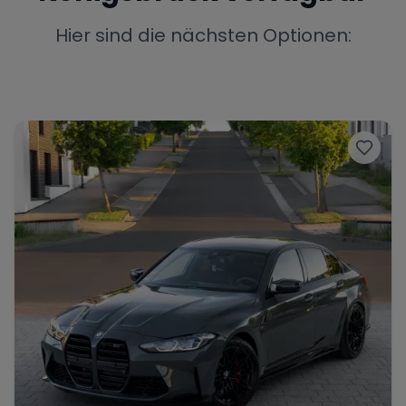
Porsche
Lamborghini
Ferrari
Hier sind die nächsten Optionen:
Wann
Zeitraum wählen
McLaren
Ford
Jaguar
Tesla
Chevrolet
Dodge
Bentley
Rolls Royce
Aston Martin
Bugatti
Lotus
Maserati