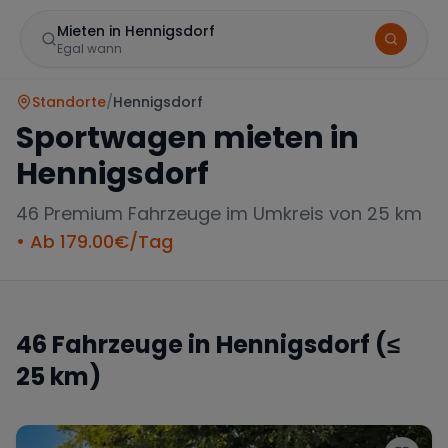
Mieten in Hennigsdorf
Egal wann
Standorte
/
Hennigsdorf
Sportwagen mieten in
Hennigsdorf
46
Premium Fahrzeuge im Umkreis von 25 km
• Ab
179.00
€/Tag
Marke
46
Fahrzeuge in
Hennigsdorf
(≤
25 km)
Mercedes
BMW
Audi