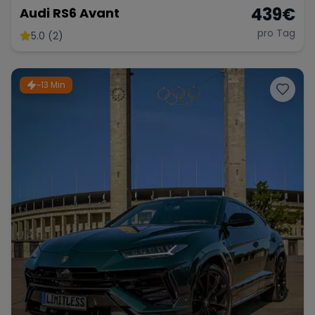
439
€
Audi RS6 Avant
pro Tag
5.0 (2)
~13 Min