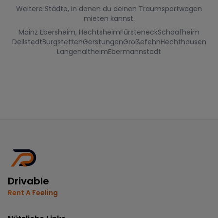
Weitere Städte, in denen du deinen Traumsportwagen
mieten kannst.
Mainz Ebersheim, Hechtsheim
Fürsteneck
Schaafheim
Dellstedt
Burgstetten
Gerstungen
Großefehn
Hechthausen
Langenaltheim
Ebermannstadt
Drivable
Rent A Feeling