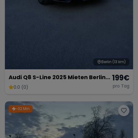
Berlin
(13 km)
199
€
Audi Q8 S-Line 2025 Mieten Berlin⎹
hochzeitauto Mieten⎹
pro Tag
0.0 (0)
Langzeitmiete
~32 Min