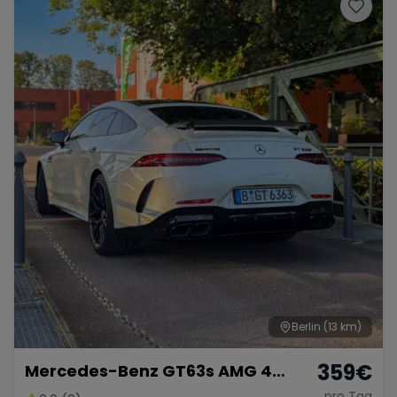
Porsche
Lamborghini
Ferrari
Wann
Zeitraum wählen
McLaren
Ford
Jaguar
Tesla
Chevrolet
Dodge
Bentley
Rolls Royce
Aston Martin
Berlin
(13 km)
359
€
Mercedes-Benz GT63s AMG 4
Bugatti
Lotus
Maserati
Türer Coupé
pro Tag