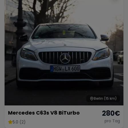
Berlin
(15 km)
280
€
Mercedes C63s V8 BiTurbo
pro Tag
5.0 (2)