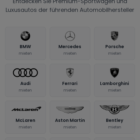
Entdecken Sie Premium-Sportwagen und
Luxusautos der führenden Automobilhersteller
BMW
Mercedes
Porsche
mieten
mieten
mieten
Audi
Ferrari
Lamborghini
mieten
mieten
mieten
McLaren
Aston Martin
Bentley
mieten
mieten
mieten