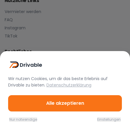
Nützliche Links
Vermieter werden
FAQ
Instagram
TikTok
Rechtliches
Nutzungsbedingungen
Drivable
Datenschutz
Wir nutzen Cookies, um dir das beste Erlebnis auf
Impressum
Drivable
zu bieten.
Datenschutzerklärung
Blog
Alle akzeptieren
Journal
Hilfe-Center
Nur notwendige
Einstellungen
Home
Favoriten
Mieten
Chat
Profil
Zahlungsmethoden