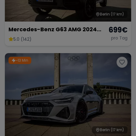
Berlin
(17 km)
699
€
Mercedes-Benz G63 AMG 2024
mieten SUV G-Klasse G 63
pro Tag
5.0 (142)
Hochzeitsauto Sportwagen
~13 Min
Berlin
(17 km)