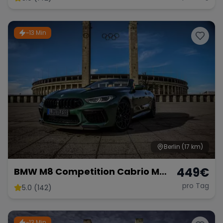
Sportwagen Hochzeitsauto
Lamborghini
~13 Min
Berlin
(17 km)
449
€
BMW M8 Competition Cabrio M
mieten 625 PS xDrive Sportwagen
pro Tag
5.0 (142)
Hochzeit *kein OPF* Berlin
~13 Min