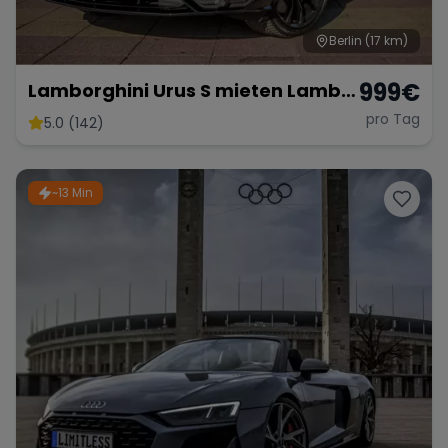
Berlin
(17 km)
999
€
Lamborghini Urus S mieten Lambo
SUV Sportwagen Hochzeitsauto
pro Tag
5.0 (142)
Exot
~13 Min