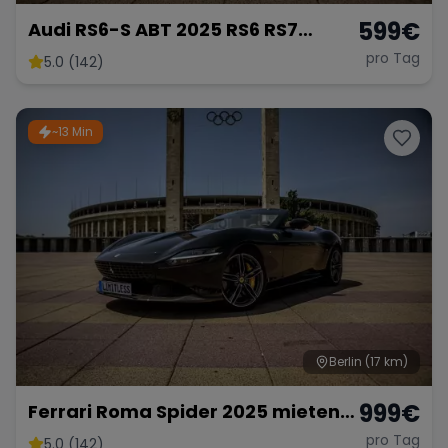
599
€
Audi RS6-S ABT 2025 RS6 RS7
mieten 800 PS Berlin Sportwagen
pro Tag
5.0 (142)
Hochzeitsauto Exot
~13 Min
Berlin
(17 km)
999
€
Ferrari Roma Spider 2025 mieten
Berlin Cabrio Roadster Exot
pro Tag
5.0 (142)