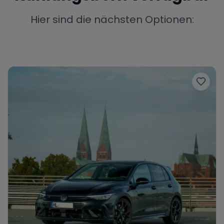
Porsche
Lamborghini
Ferrari
Hier sind die nächsten Optionen:
Wann
Zeitraum wählen
McLaren
Ford
Jaguar
Tesla
Chevrolet
Dodge
Bentley
Rolls Royce
Aston Martin
Bugatti
Lotus
Maserati