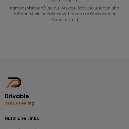
mieten kannst.
Kamenz
Alsleben/Saale, Plötzkau
Höfer
Linau
Eschenlohe
Nußbach
Alpirsbach
Seelow, Lietzen u.a.
Großräschen
Oberstenfeld
Drivable
Rent A Feeling
Nützliche Links