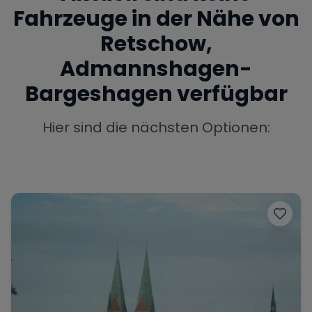
Fahrzeuge in der Nähe von
Porsche
Lamborghini
Ferrari
Retschow,
Wann
Admannshagen-
Zeitraum wählen
Bargeshagen
verfügbar
McLaren
Ford
Jaguar
Hier sind die nächsten Optionen:
Tesla
Chevrolet
Dodge
Bentley
Rolls Royce
Aston Martin
Bugatti
Lotus
Maserati