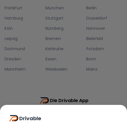
Frankfurt
München
Berlin
Hamburg
Stuttgart
Düsseldorf
Köln
Nürnberg
Hannover
Leipzig
Bremen
Bielefeld
Dortmund
Karlsruhe
Potsdam
Dresden
Essen
Bonn
Mannheim
Wiesbaden
Mainz
Die Drivable App
Push-Benachrichtigungen
Drivable
Direkt-Chat
Schnellere Buchung