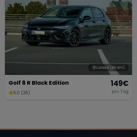
Range Rover
Corvette
Lübeck
(85 km)
149
€
Golf 8 R Black Edition
pro Tag
5.0 (26)