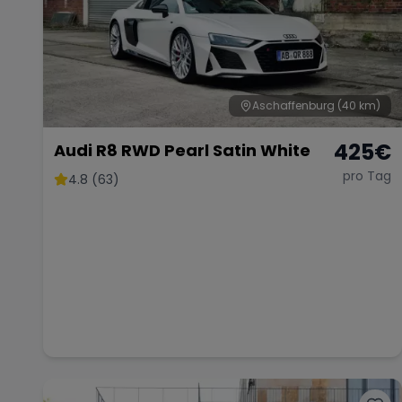
Aschaffenburg
(40 km)
425
€
Audi R8 RWD Pearl Satin White
pro Tag
4.8 (63)