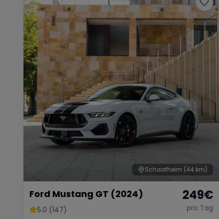
Schaafheim
(44 km)
249
€
Ford Mustang GT (2024)
pro Tag
5.0 (147)