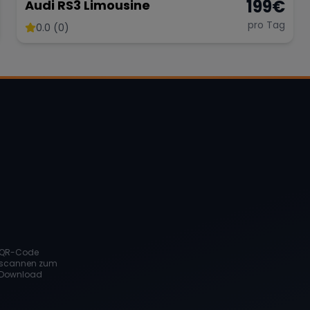
199
€
Audi RS3 Limousine
pro Tag
0.0 (0)
QR-Code
scannen zum
Download