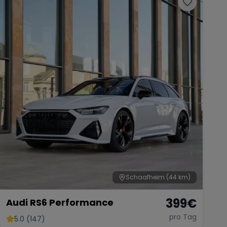
Schaafheim
(44 km)
399
€
Audi RS6 Performance
pro Tag
5.0 (147)