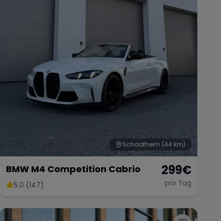
Schaafheim
(44 km)
299
€
BMW M4 Competition Cabrio
pro Tag
5.0 (147)