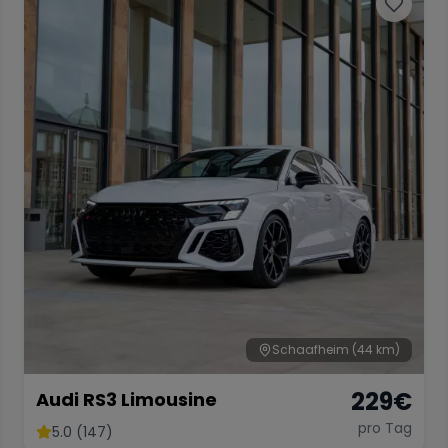
Schaafheim
(44 km)
229
€
Audi RS3 Limousine
pro Tag
5.0 (147)