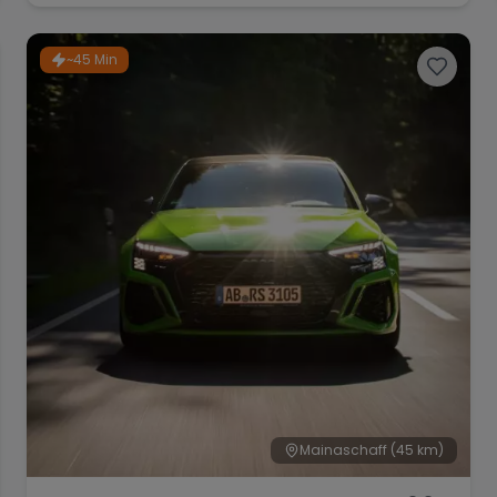
~45 Min
Mainaschaff
(45 km)