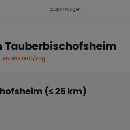
Sportwagen
Von - Bis
Marke
en
Wann
Alle Marken
n
Tauberbischofsheim
• Ab
489.00
€/Tag
chofsheim
(≤ 25 km)