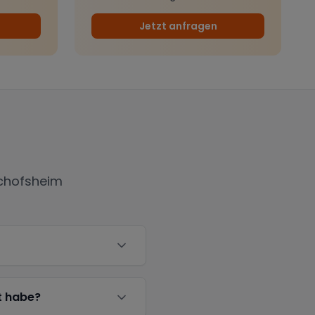
Jetzt anfragen
chofsheim
t habe?