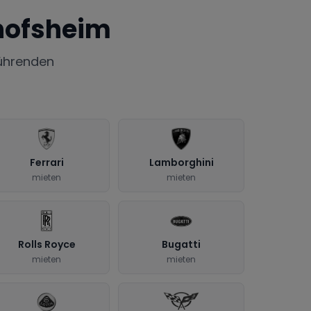
hofsheim
ührenden
Ferrari
Lamborghini
mieten
mieten
Rolls Royce
Bugatti
mieten
mieten