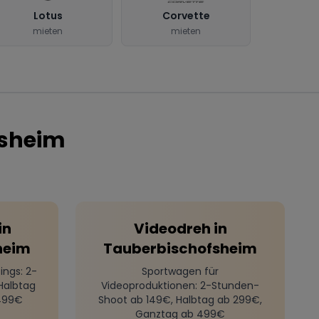
Lotus
Corvette
mieten
mieten
fsheim
in
Videodreh
in
heim
Tauberbischofsheim
ings
: 2-
Sportwagen für
Halbtag
Videoproduktionen
: 2-Stunden-
499€
Shoot ab 149€, Halbtag ab 299€,
Ganztag ab 499€