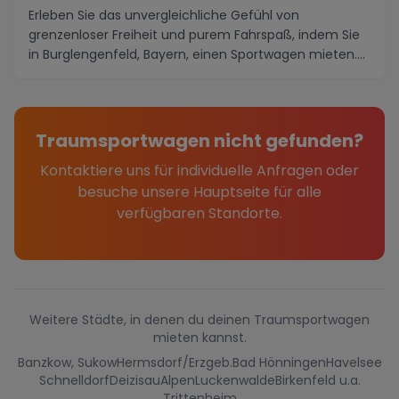
Erleben Sie das unvergleichliche Gefühl von
grenzenloser Freiheit und purem Fahrspaß, indem Sie
in Burglengenfeld, Bayern, einen Sportwagen mieten.
Di...
Traumsportwagen nicht gefunden?
Kontaktiere uns für individuelle Anfragen oder
besuche unsere Hauptseite für alle
verfügbaren Standorte.
Weitere Städte, in denen du deinen Traumsportwagen
mieten kannst.
Banzkow, Sukow
Hermsdorf/Erzgeb.
Bad Hönningen
Havelsee
Schnelldorf
Deizisau
Alpen
Luckenwalde
Birkenfeld u.a.
Trittenheim