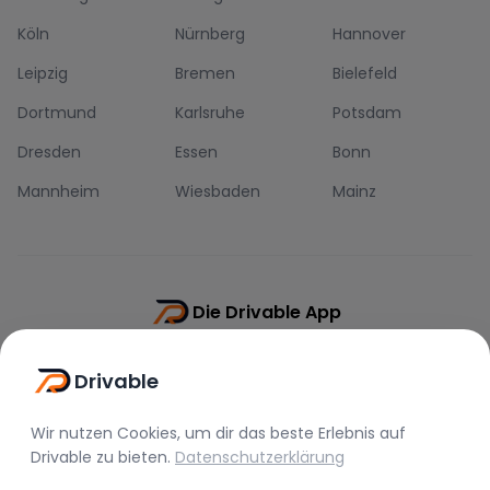
Köln
Nürnberg
Hannover
Leipzig
Bremen
Bielefeld
Dortmund
Karlsruhe
Potsdam
Dresden
Essen
Bonn
Mannheim
Wiesbaden
Mainz
Die Drivable App
Push-Benachrichtigungen
Drivable
Direkt-Chat
Schnellere Buchung
Wir nutzen Cookies, um dir das beste Erlebnis auf
Drivable
zu bieten.
Datenschutzerklärung