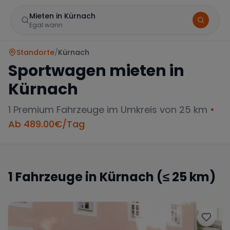
Mieten in Kürnach
Egal wann
Standorte
/
Kürnach
Sportwagen mieten in
Kürnach
1
Premium Fahrzeuge im Umkreis von 25 km
•
Ab
489.00
€/Tag
Marke
1
Fahrzeuge in
Kürnach
(≤ 25 km)
Mercedes
BMW
Audi