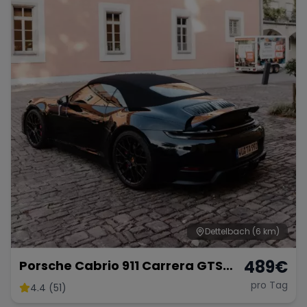
Porsche
Lamborghini
Ferrari
Wann
Zeitraum wählen
McLaren
Ford
Jaguar
Tesla
Chevrolet
Dodge
Bentley
Rolls Royce
Aston Martin
Dettelbach
(6 km)
489
€
Porsche Cabrio 911 Carrera GTS
mieten
pro Tag
4.4 (51)
Bugatti
Lotus
Maserati