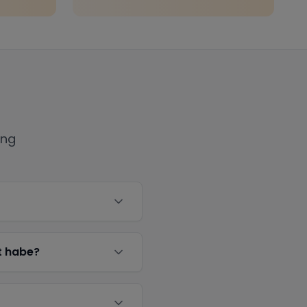
ing
t habe?