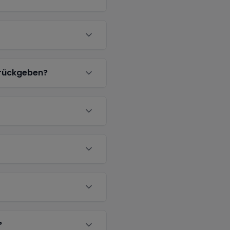
urückgeben?
?