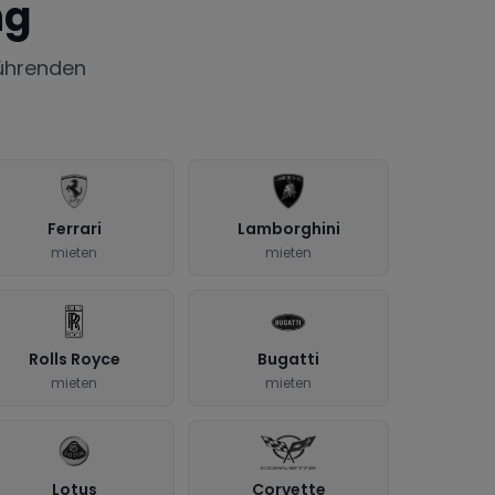
ng
ührenden
Ferrari
Lamborghini
mieten
mieten
Rolls Royce
Bugatti
mieten
mieten
Lotus
Corvette