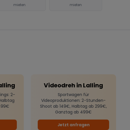
mieten
mieten
alling
Videodreh
in
Lalling
ings
: 2-
Sportwagen für
Halbtag
Videoproduktionen
: 2-Stunden-
499€
Shoot ab 149€, Halbtag ab 299€,
Ganztag ab 499€
Jetzt anfragen