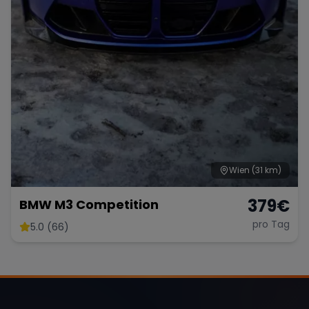
Range Rover
Corvette
Wien
(31 km)
379
€
BMW M3 Competition
pro Tag
5.0 (66)