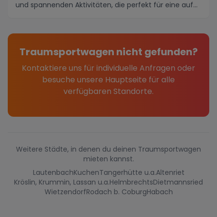
und spannenden Aktivitäten, die perfekt für eine auf...
Traumsportwagen nicht gefunden?
Kontaktiere uns für individuelle Anfragen oder
besuche unsere Hauptseite für alle
verfügbaren Standorte.
Weitere Städte, in denen du deinen Traumsportwagen
mieten kannst.
Lautenbach
Kuchen
Tangerhütte u.a.
Altenriet
Kröslin, Krummin, Lassan u.a.
Helmbrechts
Dietmannsried
Wietzendorf
Rodach b. Coburg
Habach