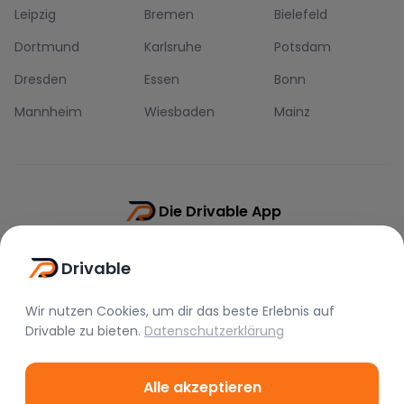
Leipzig
Bremen
Bielefeld
Dortmund
Karlsruhe
Potsdam
Dresden
Essen
Bonn
Mannheim
Wiesbaden
Mainz
Die Drivable App
Push-Benachrichtigungen
Drivable
Direkt-Chat
Schnellere Buchung
Wir nutzen Cookies, um dir das beste Erlebnis auf
Drivable
zu bieten.
Datenschutzerklärung
Alle akzeptieren