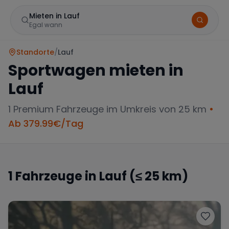
Mieten in Lauf
Egal wann
Standorte
/
Lauf
Sportwagen mieten in
Lauf
1
Premium Fahrzeuge im Umkreis von 25 km
•
Ab
379.99
€/Tag
Marke
1
Fahrzeuge in
Lauf
(≤ 25 km)
Mercedes
BMW
Audi