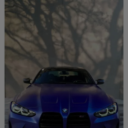
Porsche
Lamborghini
Ferrari
Wann
Zeitraum wählen
McLaren
Ford
Jaguar
Tesla
Chevrolet
Dodge
Bentley
Rolls Royce
Aston Martin
Bugatti
Lotus
Maserati