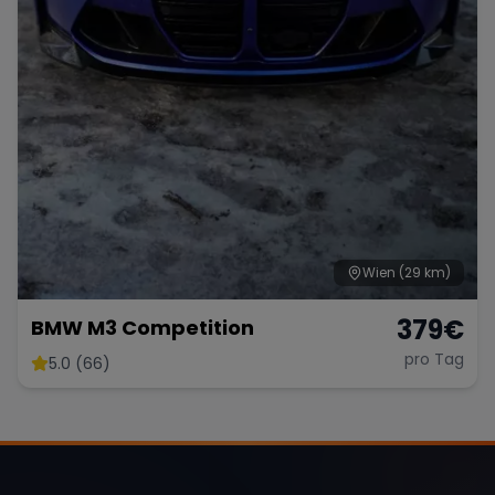
Range Rover
Corvette
Wien
(29 km)
379
€
BMW M3 Competition
pro Tag
5.0 (66)