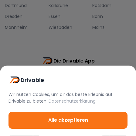
Dortmund
Karlsruhe
Potsdam
Dresden
Essen
Bonn
Mannheim
Wiesbaden
Mainz
Die Drivable App
Push-Benachrichtigungen
Drivable
Direkt-Chat
Schnellere Buchung
Wir nutzen Cookies, um dir das beste Erlebnis auf
Drivable
zu bieten.
Datenschutzerklärung
Alle akzeptieren
©
2026
Drivable.
Alle Rechte vorbehalten.