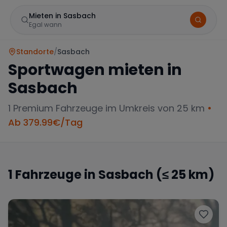
Mieten in Sasbach
Egal wann
Standorte
/
Sasbach
Sportwagen mieten in
Sasbach
1
Premium Fahrzeuge im Umkreis von 25 km
•
Ab
379.99
€/Tag
Marke
1
Fahrzeuge in
Sasbach
(≤ 25 km)
Mercedes
BMW
Audi