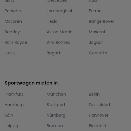
BMW
Mercedes
Audi
Porsche
Lamborghini
Ferrari
McLaren
Tesla
Range Rover
Bentley
Aston Martin
Maserati
Rolls Royce
Alfa Romeo
Jaguar
Lotus
Bugatti
Corvette
Sportwagen mieten in
Frankfurt
München
Berlin
Hamburg
Stuttgart
Düsseldorf
Köln
Nürnberg
Hannover
Leipzig
Bremen
Bielefeld