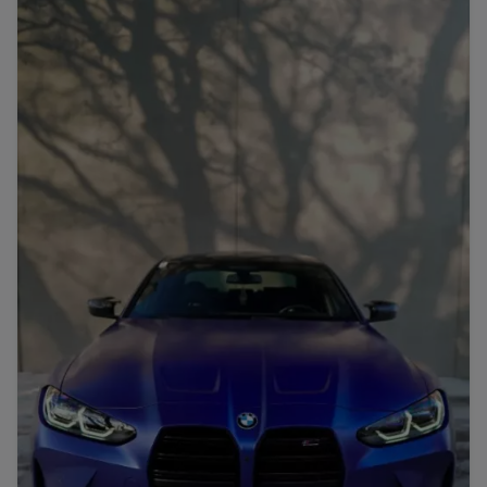
Porsche
Lamborghini
Ferrari
Wann
Zeitraum wählen
McLaren
Ford
Jaguar
Tesla
Chevrolet
Dodge
Bentley
Rolls Royce
Aston Martin
Bugatti
Lotus
Maserati