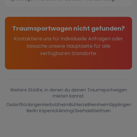
mieten. Dies...
Traumsportwagen nicht gefunden?
Kontaktiere uns für individuelle Anfragen oder
besuche unsere Hauptseite für alle
verfügbaren Standorte.
Weitere Städte, in denen du deinen Traumsportwagen
mieten kannst.
Osdorf
Röckingen
Herbolzheim
Bühlerzell
Herxheim
Sipplingen
Berlin Köpenick
Ainring
Oberhaid
Geithain