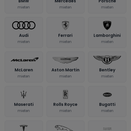
BMW
Mercedes
Porsche
mieten
mieten
mieten
Audi
Ferrari
Lamborghini
mieten
mieten
mieten
McLaren
Aston Martin
Bentley
mieten
mieten
mieten
Maserati
Rolls Royce
Bugatti
mieten
mieten
mieten