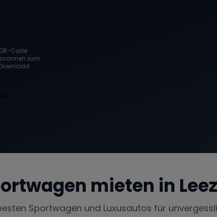
QR-Code
scannen zum
Download
ortwagen mieten in
Lee
besten Sportwagen und Luxusautos für unvergessl