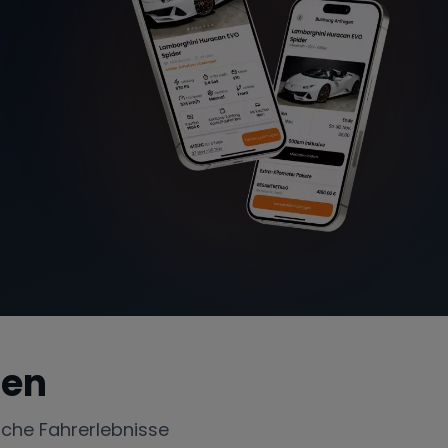
zen
iche Fahrerlebnisse