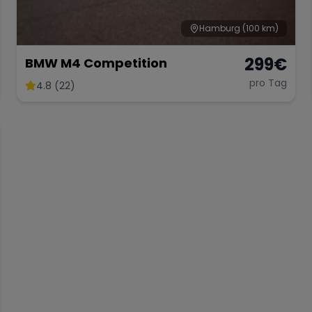
Hamburg
(100 km)
299
€
BMW M4 Competition
pro Tag
4.8 (22)