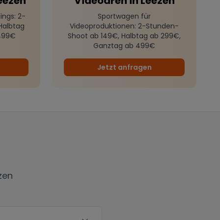
eezen
Videodreh
in
Leezen
ings
: 2-
Sportwagen für
Halbtag
Videoproduktionen
: 2-Stunden-
499€
Shoot ab 149€, Halbtag ab 299€,
Ganztag ab 499€
Jetzt anfragen
zen