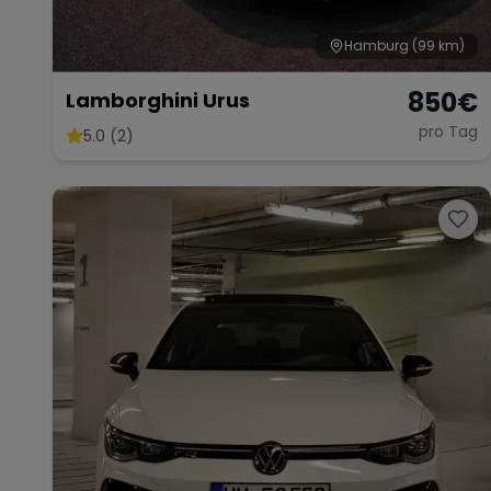
Hamburg
(99 km)
850
€
Lamborghini Urus
pro Tag
5.0 (2)