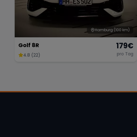
Hamburg
(100 km)
179
€
Golf 8R
pro Tag
4.8 (22)