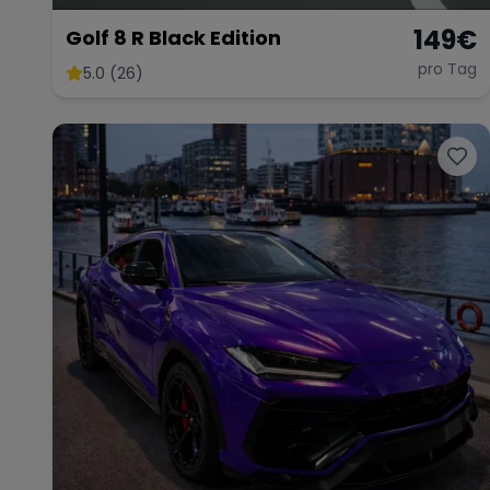
149
€
Golf 8 R Black Edition
pro Tag
5.0 (26)