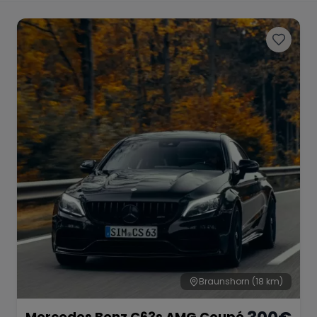
Porsche
Lamborghini
Ferrari
Wann
Zeitraum wählen
McLaren
Ford
Jaguar
Tesla
Chevrolet
Dodge
Bentley
Rolls Royce
Aston Martin
Braunshorn
(18 km)
Bugatti
Lotus
Maserati
Mercedes Benz C63s AMG Coupé