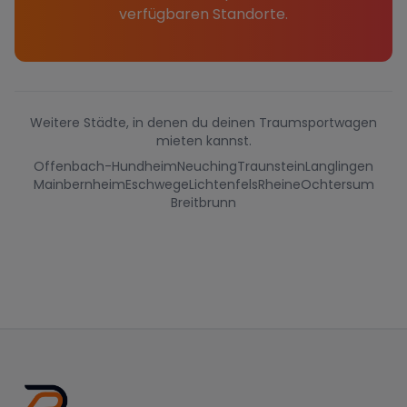
verfügbaren Standorte.
Weitere Städte, in denen du deinen Traumsportwagen
mieten kannst.
Offenbach-Hundheim
Neuching
Traunstein
Langlingen
Mainbernheim
Eschwege
Lichtenfels
Rheine
Ochtersum
Breitbrunn