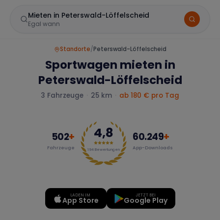
Mieten in Peterswald-Löffelscheid
Egal wann
Standorte
/
Peterswald-Löffelscheid
Sportwagen mieten in
Peterswald-Löffelscheid
3
Fahrzeuge
·
25 km
·
ab 180 € pro Tag
4,8
Marke
502
+
60.249
+
Fahrzeuge
App-Downloads
194
Bewertungen
Mercedes
BMW
Audi
LADEN IM
JETZT BEI
App Store
Google Play