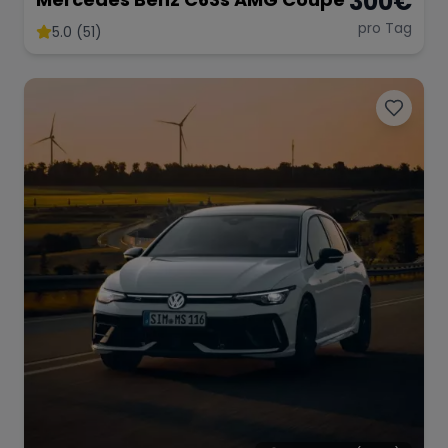
300
€
pro Tag
5.0 (51)
Range Rover
Corvette