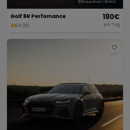
Braunshorn
(18 km)
180
€
Golf 8R Perfomance
pro Tag
5.0 (51)