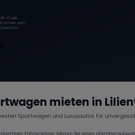
QR-Code
scannen zum
Download
rtwagen mieten in
Lilie
besten Sportwagen und Luxusautos für unvergessl
 einzigartiges Fahrerlebnis: Mieten Sie einen atemberaube