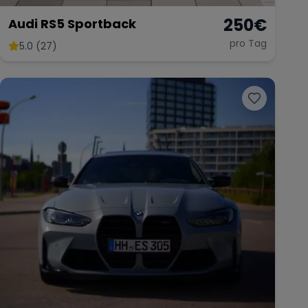
250
€
Audi RS5 Sportback
pro Tag
5.0 (27)