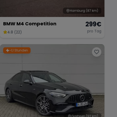
Hamburg
(87 km)
299
€
BMW M4 Competition
pro Tag
4.8 (22)
~1,1 Stunden
Garbsen
(92 km)