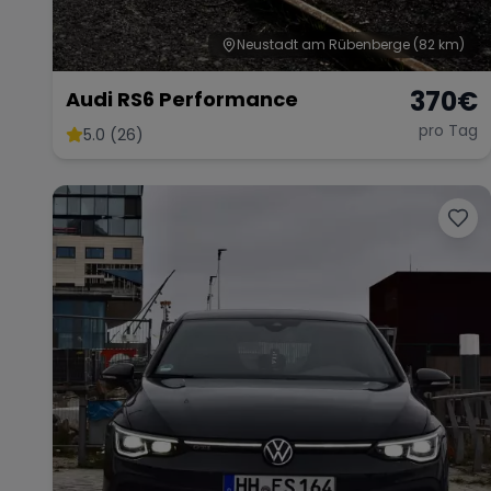
Neustadt am Rübenberge
(82 km)
370
€
Audi RS6 Performance
pro Tag
5.0 (26)