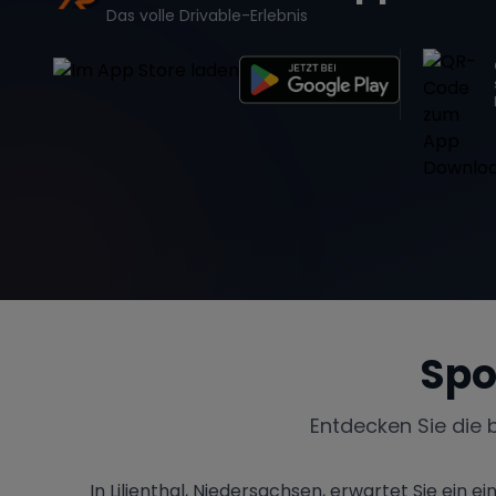
Das volle Drivable-Erlebnis
Spo
Entdecken Sie die 
In Lilienthal, Niedersachsen, erwartet Sie ein