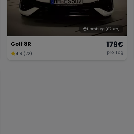
Hamburg
(87 km)
179
€
Golf 8R
pro Tag
4.8 (22)