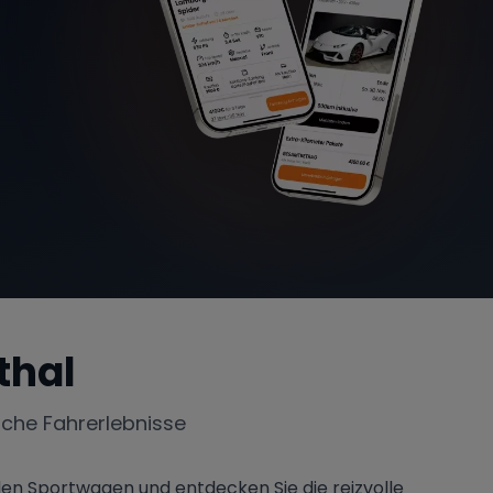
nthal
iche Fahrerlebnisse
nden Sportwagen und entdecken Sie die reizvolle