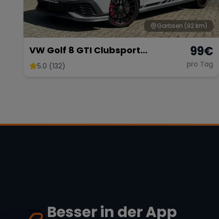
Garbsen
(92 km)
99
€
VW Golf 8 GTI Clubsport
Akrapovic
pro Tag
5.0 (132)
Besser in der App