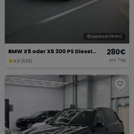
Lippstadt
(18 km)
280
€
BMW X5 oder X6 300 PS Diesel
schwarz/grau 2025
pro Tag
4.9 (529)