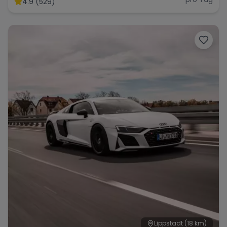
4.9 (529)
Range Rover
Corvette
Lippstadt
(18 km)