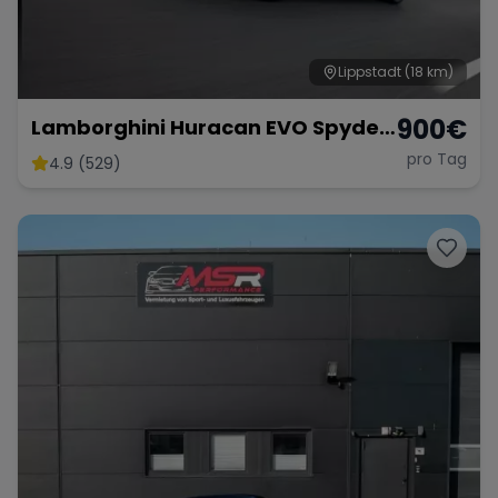
Lippstadt
(18 km)
900
€
Lamborghini Huracan EVO Spyder
non OPF
pro Tag
4.9 (529)