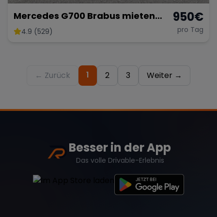
950
€
Mercedes G700 Brabus mieten
G500 G63 AMG mieten Hochzeit G-
pro Tag
4.9 (529)
Klasse
1
← Zurück
2
3
Weiter →
Besser in der App
Das volle Drivable-Erlebnis