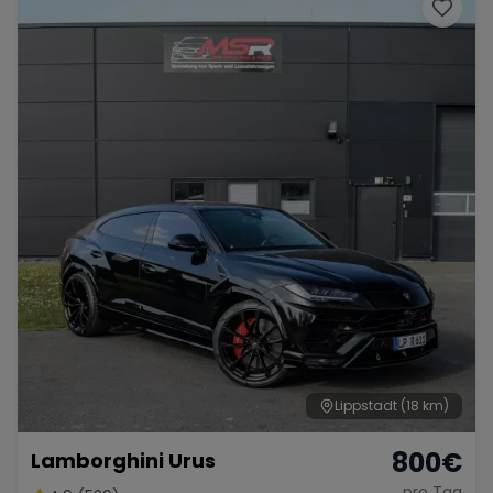
Porsche
Lamborghini
Ferrari
Wann
Zeitraum wählen
McLaren
Ford
Jaguar
Tesla
Chevrolet
Dodge
Bentley
Rolls Royce
Aston Martin
Lippstadt
(18 km)
800
€
Lamborghini Urus
Bugatti
Lotus
Maserati
pro Tag